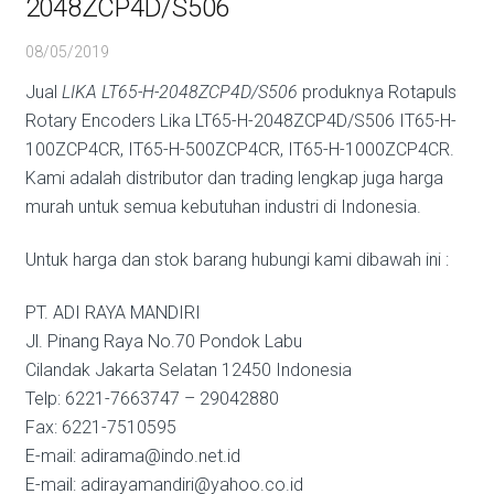
2048ZCP4D/S506
08/05/2019
Jual
LIKA LT65-H-2048ZCP4D/S506
produknya Rotapuls
Rotary Encoders Lika LT65-H-2048ZCP4D/S506 IT65-H-
100ZCP4CR, IT65-H-500ZCP4CR, IT65-H-1000ZCP4CR.
Kami adalah distributor dan trading lengkap juga harga
murah untuk semua kebutuhan industri di Indonesia.
Untuk harga dan stok barang hubungi kami dibawah ini :
PT. ADI RAYA MANDIRI
Jl. Pinang Raya No.70 Pondok Labu
Cilandak Jakarta Selatan 12450 Indonesia
Telp: 6221-7663747 – 29042880
Fax: 6221-7510595
E-mail: adirama@indo.net.id
E-mail: adirayamandiri@yahoo.co.id