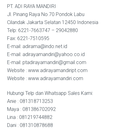
PT. ADI RAYA MANDIRI
Jl. Pinang Raya No.70 Pondok Labu
Cilandak Jakarta Selatan 12450 Indonesia
Telp: 6221-7663747 – 29042880
Fax: 6221-7510595
E-mail: adirama@indo.net.id
E-mail: adirayamandiri@yahoo.co.id
E-mail: ptadirayamandiri@gmail.com
Website : www.adirayamandiript.com
Website : www.adirayamandiri.com
Hubungi Telp dan Whatsapp Sales Kami:
Anie : 081318713253
Maya : 081386702092
Lina : 081219744882
Dani : 081310878688