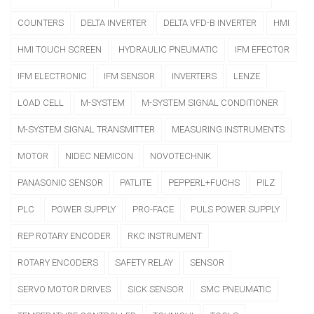
COUNTERS
DELTA INVERTER
DELTA VFD-B INVERTER
HMI
HMI TOUCH SCREEN
HYDRAULIC PNEUMATIC
IFM EFECTOR
IFM ELECTRONIC
IFM SENSOR
INVERTERS
LENZE
LOAD CELL
M-SYSTEM
M-SYSTEM SIGNAL CONDITIONER
M-SYSTEM SIGNAL TRANSMITTER
MEASURING INSTRUMENTS
MOTOR
NIDEC NEMICON
NOVOTECHNIK
PANASONIC SENSOR
PATLITE
PEPPERL+FUCHS
PILZ
PLC
POWER SUPPLY
PRO-FACE
PULS POWER SUPPLY
REP ROTARY ENCODER
RKC INSTRUMENT
ROTARY ENCODERS
SAFETY RELAY
SENSOR
SERVO MOTOR DRIVES
SICK SENSOR
SMC PNEUMATIC