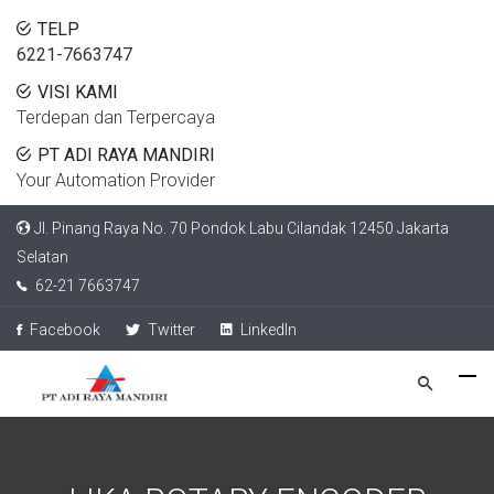
TELP
6221-7663747
VISI KAMI
Terdepan dan Terpercaya
PT ADI RAYA MANDIRI
Your Automation Provider
Jl. Pinang Raya No. 70 Pondok Labu Cilandak 12450 Jakarta
Selatan
62-21 7663747
Facebook
Twitter
LinkedIn