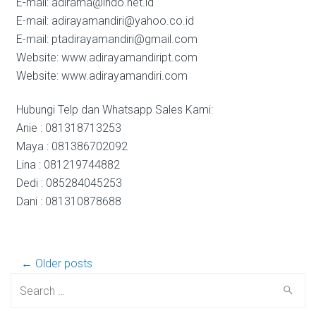
E-mail: adirama@indo.net.id
E-mail: adirayamandiri@yahoo.co.id
E-mail: ptadirayamandiri@gmail.com
Website: www.adirayamandiript.com
Website: www.adirayamandiri.com
Hubungi Telp dan Whatsapp Sales Kami:
Anie : 081318713253
Maya : 081386702092
Lina : 081219744882
Dedi : 085284045253
Dani : 081310878688
Post
← Older posts
Search
for: