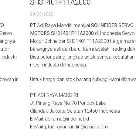
SH31401P11A2000
29/03/2025
VO
PT Adi Raya Mandiri menjual
SCHNEIDER SERVO
Servo
MOTORS SH31401P11A2000
di Indonesia Servo
angnya
Motor Schneider SH31401P11A2000 harga mura
butor
barangnya asli dan baru. Kami adalah Trading dan
industri
Distributor paling lengkap untuk semua kebutuhan
mesin industri di Indonesia.
bawah ini
Untuk harga dan stok barang hubungi kami dibawah
:
PT. ADI RAYA MANDIRI
Jl. Pinang Raya No.70 Pondok Labu
Cilandak Jakarta Selatan 12450 Indonesia
E-Mail: adirama@indo.net.id
E-Mail: ptadirayamandiri@gmail.com