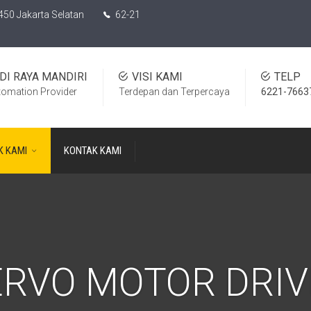
450 Jakarta Selatan
62-21
DI RAYA MANDIRI
VISI KAMI
TELP
tomation Provider
Terdepan dan Terpercaya
6221-7663
K KAMI
KONTAK KAMI
ERVO MOTOR DRIV