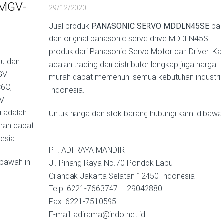
MGV-
29/12/2020
Jual produk
PANASONIC SERVO MDDLN45SE
ba
dan original panasonic servo drive MDDLN45SE
produk dari Panasonic Servo Motor dan Driver. K
u dan
adalah trading dan distributor lengkap juga harga
GV-
murah dapat memenuhi semua kebutuhan industri 
6C,
Indonesia.
V-
i adalah
Untuk harga dan stok barang hubungi kami dibawah
urah dapat
:
esia.
PT. ADI RAYA MANDIRI
bawah ini
Jl. Pinang Raya No.70 Pondok Labu
Cilandak Jakarta Selatan 12450 Indonesia
Telp: 6221-7663747 – 29042880
Fax: 6221-7510595
E-mail: adirama@indo.net.id