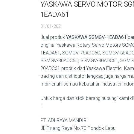
YASKAWA SERVO MOTOR SG
1EADA61
01/01/2021
Jual produk
YASKAWA SGMGV-1EADA61
bar
original Yaskawa Rotary Servo Motors SGM
1EADA61, SGMGV-75ADC6C, SGMGV-55ADC
SGMGV-30ADC6C, SGMGV-30ADC61, SGMG
20ADC61 produk dari Yaskawa Electric. Kam
trading dan distributor lengkap juga harga m
memenuhi semua kebutuhan industri di Indon
Untuk harga dan stok barang hubungi kami di
:
PT. ADI RAYA MANDIRI
Jl. Pinang Raya No.70 Pondok Labu