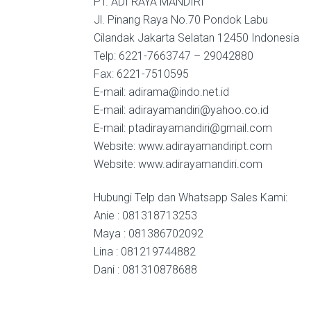
PT. ADI RAYA MANDIRI
Jl. Pinang Raya No.70 Pondok Labu
Cilandak Jakarta Selatan 12450 Indonesia
Telp: 6221-7663747 – 29042880
Fax: 6221-7510595
E-mail: adirama@indo.net.id
E-mail: adirayamandiri@yahoo.co.id
E-mail: ptadirayamandiri@gmail.com
Website: www.adirayamandiript.com
Website: www.adirayamandiri.com
Hubungi Telp dan Whatsapp Sales Kami:
Anie : 081318713253
Maya : 081386702092
Lina : 081219744882
Dani : 081310878688