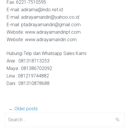
Fax: 6221-7510595
E-mail: adirama@indo.net.id
E-mail: adirayamandiri@yahoo.co.id
E-mail: ptadirayamandiri@gmail.com
Website: www.adirayamandiript.com
Website: www.adirayamandiri.com
Hubungi Telp dan Whatsapp Sales Kami:
Anie : 081318713253
Maya : 081386702092
Lina : 081219744882
Dani : 081310878688
Post
← Older posts
Search
for: