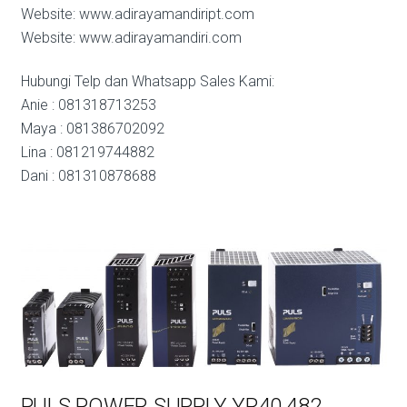
Website: www.adirayamandiript.com
Website: www.adirayamandiri.com
Hubungi Telp dan Whatsapp Sales Kami:
Anie : 081318713253
Maya : 081386702092
Lina : 081219744882
Dani : 081310878688
PULS POWER SUPPLY YR40.482