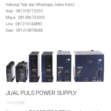
Hubungi Telp dan Whatsapp Sales Kami:
Anie : 081318713253
Maya : 081386702092
Lina : 081219744882
Dani : 081310878688
JUAL PULS POWER SUPPLY
11/12/2020