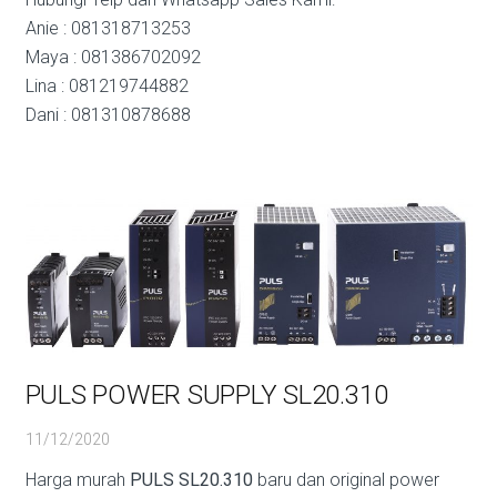
Anie : 081318713253
Maya : 081386702092
Lina : 081219744882
Dani : 081310878688
PULS POWER SUPPLY SL20.310
11/12/2020
Harga murah
PULS SL20.310
baru dan original power