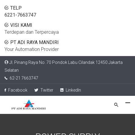
TELP
6221-7663747
VISI KAMI
Terdepan dan Terpercaya
PT ADI RAYA MANDIRI
Your Automation Provider
Jl. Pinang Raya No. 70 Pondok Labu Cilandak 12450 Jakarta
Selatan
62-21 7663747
Facebook
Twitter
LinkedIn