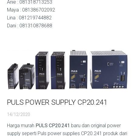
Anie : 081318713253
Maya : 081386702092
Lina : 081219744882
Dani : 081310878688
PULS POWER SUPPLY CP20.241
14/12/2020
Harga murah
PULS CP20.241
baru dan original power
supply seperti Puls power supplies CP20.241 produk dari