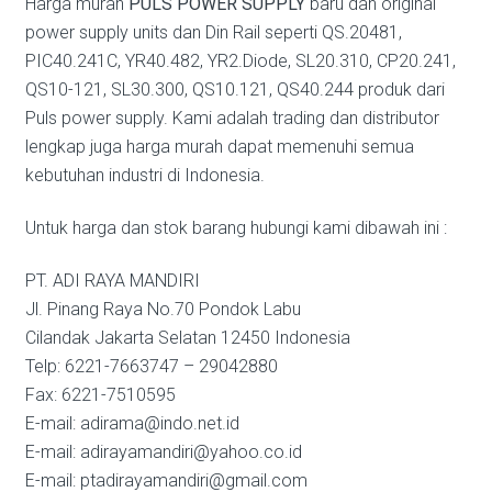
Harga murah
PULS POWER SUPPLY
baru dan original
power supply units dan Din Rail seperti QS.20481,
PIC40.241C, YR40.482, YR2.Diode, SL20.310, CP20.241,
QS10-121, SL30.300, QS10.121, QS40.244 produk dari
Puls power supply. Kami adalah trading dan distributor
lengkap juga harga murah dapat memenuhi semua
kebutuhan industri di Indonesia.
Untuk harga dan stok barang hubungi kami dibawah ini :
PT. ADI RAYA MANDIRI
Jl. Pinang Raya No.70 Pondok Labu
Cilandak Jakarta Selatan 12450 Indonesia
Telp: 6221-7663747 – 29042880
Fax: 6221-7510595
E-mail: adirama@indo.net.id
E-mail: adirayamandiri@yahoo.co.id
E-mail: ptadirayamandiri@gmail.com