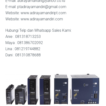
E-mail: adirayamandiri@yahoo.co.id
E-mail: ptadirayamandiri@gmail.com
Website: www.adirayamandiript.com
Website: www.adirayamandiri.com
Hubungi Telp dan Whatsapp Sales Kami:
Anie : 081318713253
Maya : 081386702092
Lina : 081219744882
Dani : 081310878688