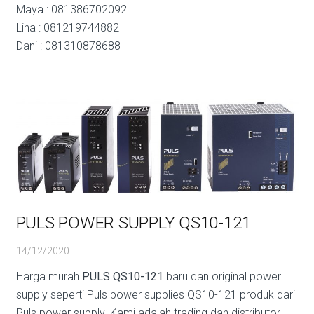
Maya : 081386702092
Lina : 081219744882
Dani : 081310878688
PULS POWER SUPPLY QS10-121
14/12/2020
Harga murah
PULS QS10-121
baru dan original power
supply seperti Puls power supplies QS10-121 produk dari
Puls power supply. Kami adalah trading dan distributor