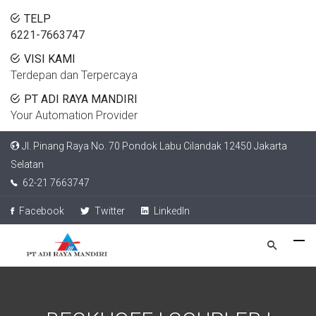
TELP
6221-7663747
VISI KAMI
Terdepan dan Terpercaya
PT ADI RAYA MANDIRI
Your Automation Provider
Jl. Pinang Raya No. 70 Pondok Labu Cilandak 12450 Jakarta
Selatan
62-21 7663747
Facebook
Twitter
LinkedIn