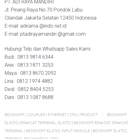
PT. ADI RAYA MANDIRI
Jl. Pinang Raya No.70 Pondok Labu
Cilandak Jakarta Selatan 12450 Indonesia
E-mail: adirama @indo.net.id
E-mail: ptadirayamandiri @gmail.com
Hubungi Telp dan Whatsapp Sales Kami:
Budi : 0813 9814 6344
Anie : 0813 1871 3253
Maya : 0813 8670 2092
Lina : 0812 1974 4882
Dedi : 0852 8404 5253
Dani : 0813 1087 8688
BECKHOFF | COUPLER | ETHERNET | CPU
,
PRODUCT
BECKHOFF
EL4732 | EtherCAT TERMINAL
,
EL4732 | BECKHOFF EtherCAT
,
EtherCAT
TERMINAL | BECKHOFF EL4732
,
INPUT MODULE | BECKHOFF EL4732
,
TERMINAL BECKHOFF EL4732