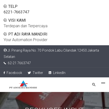
TELP
6221-7663747
VISI KAMI
Terdepan dan Terpercaya
PT ADI RAYA MANDIRI
Your Automation Provider
Jl. Pinang Raya No. 70 Pondok Labu Cilandak 12450 Jakarta
Selatan
62-21 7663747
Facebook
Twitter
LinkedIn