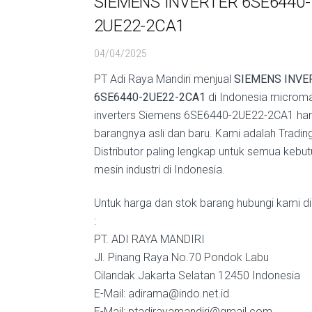
SIEMENS INVERTER 6SE6440-
2UE22-2CA1
04/04/2025
PT Adi Raya Mandiri menjual
SIEMENS INVE
6SE6440-2UE22-2CA1
di Indonesia microma
inverters Siemens 6SE6440-2UE22-2CA1 ha
barangnya asli dan baru. Kami adalah Tradin
Distributor paling lengkap untuk semua kebu
mesin industri di Indonesia.
Untuk harga dan stok barang hubungi kami di
:
PT. ADI RAYA MANDIRI
Jl. Pinang Raya No.70 Pondok Labu
Cilandak Jakarta Selatan 12450 Indonesia
E-Mail: adirama@indo.net.id
E-Mail: ptadirayamandiri@gmail.com