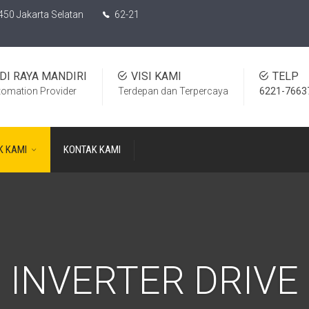
450 Jakarta Selatan
62-21
DI RAYA MANDIRI
VISI KAMI
TELP
tomation Provider
Terdepan dan Terpercaya
6221-7663
K KAMI
KONTAK KAMI
INVERTER DRIVE