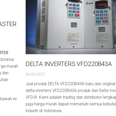
ASTER
RTER
ndonesia
DELTA INVERTERS VFD220B43A
rga murah
g dan
06/02/2021
tuhan
Jual produk DELTA VFD220B43A baru dan original
delta inverters VFD220B43A produk dari Delta Inv
VFD-B. Kami adalah trading dan distributor lengka
bawah ini
juga harga murah dapat memenuhi semua kebutu
industri di Indonesia.