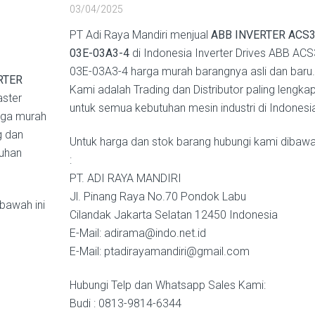
03/04/2025
PT Adi Raya Mandiri menjual
ABB INVERTER ACS3
03E-03A3-4
di Indonesia Inverter Drives ABB AC
03E-03A3-4 harga murah barangnya asli dan baru.
RTER
Kami adalah Trading dan Distributor paling lengka
ster
untuk semua kebutuhan mesin industri di Indonesi
rga murah
g dan
Untuk harga dan stok barang hubungi kami dibawah
tuhan
:
PT. ADI RAYA MANDIRI
Jl. Pinang Raya No.70 Pondok Labu
bawah ini
Cilandak Jakarta Selatan 12450 Indonesia
E-Mail: adirama@indo.net.id
E-Mail: ptadirayamandiri@gmail.com
Hubungi Telp dan Whatsapp Sales Kami:
Budi : 0813-9814-6344