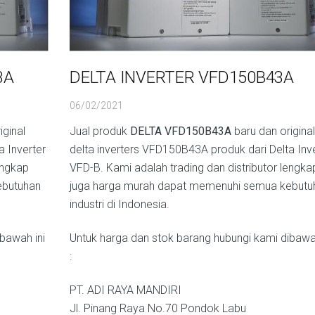
3A
DELTA INVERTER VFD150B43A
06/02/2021
iginal
Jual produk
DELTA VFD150B43A
baru dan original
a Inverter
delta inverters VFD150B43A produk dari Delta Inv
engkap
VFD-B. Kami adalah trading dan distributor lengka
ebutuhan
juga harga murah dapat memenuhi semua kebutu
industri di Indonesia.
bawah ini
Untuk harga dan stok barang hubungi kami dibawah
:
PT. ADI RAYA MANDIRI
Jl. Pinang Raya No.70 Pondok Labu