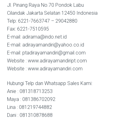
Jl. Pinang Raya No.70 Pondok Labu
Cilandak Jakarta Selatan 12450 Indonesia
Telp: 6221-7663747 – 29042880
Fax: 6221-7510595
E-mail: adirama@indo.net.id
E-mail: adirayamandiri@yahoo.co.id
E-mail: ptadirayamandiri@gmail.com
Website : www.adirayamandiript.com
Website : www.adirayamandiri.com
Hubungi Telp dan Whatsapp Sales Kami:
Anie : 081318713253
Maya : 081386702092
Lina : 081219744882
Dani : 081310878688