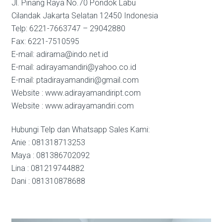
Jl. Pinang Raya No.70 Pondok Labu
Cilandak Jakarta Selatan 12450 Indonesia
Telp: 6221-7663747 – 29042880
Fax: 6221-7510595
E-mail: adirama@indo.net.id
E-mail: adirayamandiri@yahoo.co.id
E-mail: ptadirayamandiri@gmail.com
Website : www.adirayamandiript.com
Website : www.adirayamandiri.com
Hubungi Telp dan Whatsapp Sales Kami:
Anie : 081318713253
Maya : 081386702092
Lina : 081219744882
Dani : 081310878688