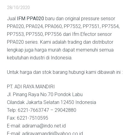
28/10/2020
Jual
IFM PPA020
baru dan original pressure sensor
PPA020, PPA024, PPA060, PP7552, PP7551, PP7554,
PP7553, PP7550, PP7556 dari Ifm Efector sensor
PPA020 series. Kami adalah trading dan distributor
lengkap juga harga murah dapat memenuhi semua
kebutuhan industri di Indonesia.
Untuk harga dan stok barang hubungi kami dibawah ini :
PT. ADI RAYA MANDIRI
Jl. Pinang Raya No.70 Pondok Labu
Cilandak Jakarta Selatan 12450 Indonesia
Telp: 6221-7663747 – 29042880
Fax: 6221-7510595
E-mail: adirama@indo.net.id
E-mail: adirayamandiri@yahoo.co.id