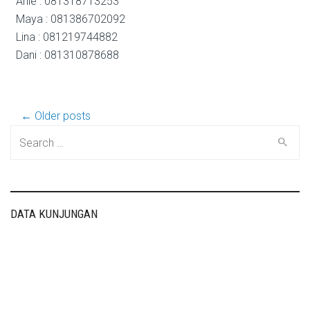
Anie : 081318713253
Maya : 081386702092
Lina : 081219744882
Dani : 081310878688
Post
← Older posts
Search
for:
navigation
DATA KUNJUNGAN