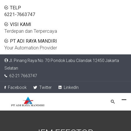
TELP
6221-7663747
VISI KAMI
Terdepan dan Terpercaya
PT ADI RAYA MANDIRI
Your Automation Provider
Jl. Pinang Raya No. 70 Pondok Labu Cilandak 12450 Jakarta
Selatan
62-21 7663747
Facebook
Twitter
LinkedIn