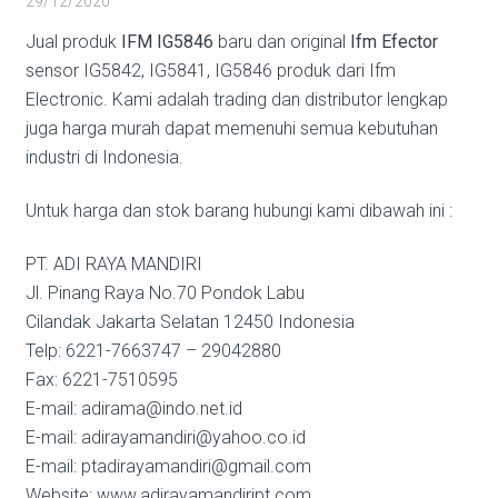
29/12/2020
Jual produk
IFM IG5846
baru dan original
Ifm Efector
sensor IG5842, IG5841, IG5846 produk dari Ifm
Electronic. Kami adalah trading dan distributor lengkap
juga harga murah dapat memenuhi semua kebutuhan
industri di Indonesia.
Untuk harga dan stok barang hubungi kami dibawah ini :
PT. ADI RAYA MANDIRI
Jl. Pinang Raya No.70 Pondok Labu
Cilandak Jakarta Selatan 12450 Indonesia
Telp: 6221-7663747 – 29042880
Fax: 6221-7510595
E-mail: adirama@indo.net.id
E-mail: adirayamandiri@yahoo.co.id
E-mail: ptadirayamandiri@gmail.com
Website: www.adirayamandiript.com