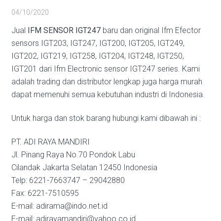
04/10/2020
Jual
IFM SENSOR IGT247
baru dan original Ifm Efector
sensors IGT203, IGT247, IGT200, IGT205, IGT249,
IGT202, IGT219, IGT258, IGT204, IGT248, IGT250,
IGT201 dari Ifm Electronic sensor IGT247 series. Kami
adalah trading dan distributor lengkap juga harga murah
dapat memenuhi semua kebutuhan industri di Indonesia.
Untuk harga dan stok barang hubungi kami dibawah ini :
PT. ADI RAYA MANDIRI
Jl. Pinang Raya No.70 Pondok Labu
Cilandak Jakarta Selatan 12450 Indonesia
Telp: 6221-7663747 – 29042880
Fax: 6221-7510595
E-mail: adirama@indo.net.id
E-mail: adirayamandiri@yahoo.co.id