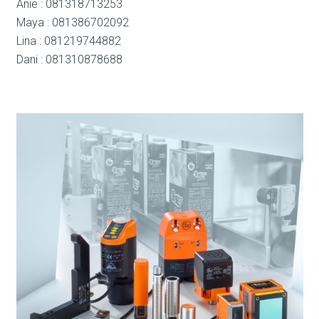
Anie : 081318713253
Maya : 081386702092
Lina : 081219744882
Dani : 081310878688