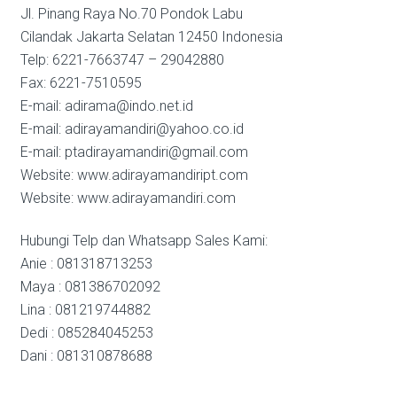
Jl. Pinang Raya No.70 Pondok Labu
Cilandak Jakarta Selatan 12450 Indonesia
Telp: 6221-7663747 – 29042880
Fax: 6221-7510595
E-mail: adirama@indo.net.id
E-mail: adirayamandiri@yahoo.co.id
E-mail: ptadirayamandiri@gmail.com
Website: www.adirayamandiript.com
Website: www.adirayamandiri.com
Hubungi Telp dan Whatsapp Sales Kami:
Anie : 081318713253
Maya : 081386702092
Lina : 081219744882
Dedi : 085284045253
Dani : 081310878688