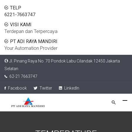
TELP
6221-7663747
VISI KAMI
Terdepan dan Terpercaya
PT ADI RAYA MANDIRI
Your Automation Provider
Jl. Pinang Raya No. 70 Pondok Labu Cilandak 12450 Jakarta
Selatan
62-21 7663747
Facebook
Twitter
LinkedIn