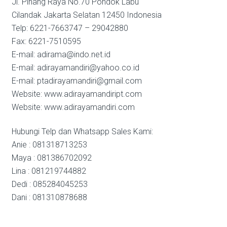
Jl. Pinang Raya No.70 Pondok Labu
Cilandak Jakarta Selatan 12450 Indonesia
Telp: 6221-7663747 – 29042880
Fax: 6221-7510595
E-mail: adirama@indo.net.id
E-mail: adirayamandiri@yahoo.co.id
E-mail: ptadirayamandiri@gmail.com
Website: www.adirayamandiript.com
Website: www.adirayamandiri.com
Hubungi Telp dan Whatsapp Sales Kami:
Anie : 081318713253
Maya : 081386702092
Lina : 081219744882
Dedi : 085284045253
Dani : 081310878688