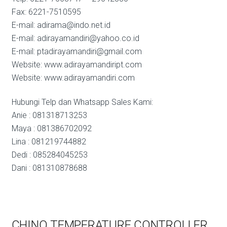
Fax: 6221-7510595
E-mail: adirama@indo.net.id
E-mail: adirayamandiri@yahoo.co.id
E-mail: ptadirayamandiri@gmail.com
Website: www.adirayamandiript.com
Website: www.adirayamandiri.com
Hubungi Telp dan Whatsapp Sales Kami:
Anie : 081318713253
Maya : 081386702092
Lina : 081219744882
Dedi : 085284045253
Dani : 081310878688
CHINO TEMPERATURE CONTROLLER