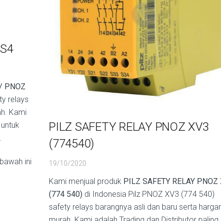
 S4
 / PNOZ
ty relays
ah. Kami
PILZ SAFETY RELAY PNOZ XV3
 untuk
.
(774540)
bawah ini
19/10/2020
Kami menjual produk
PILZ SAFETY RELAY PNOZ
(774 540)
di Indonesia Pilz PNOZ XV3 (774 540)
safety relays barangnya asli dan baru serta harga
murah. Kami adalah Trading dan Distributor paling