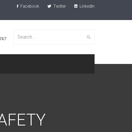
Facebook
Twitter
LinkedIn
Search
747
for:
SAFETY