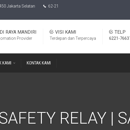
450 Jakarta Selatan
62-21
DI RAYA MANDIRI
VISI KAMI
TELP
tomation Provider
Terdepan dan Terpercaya
6221-7663
K KAMI
KONTAK KAMI
| SAFETY RELAY | 