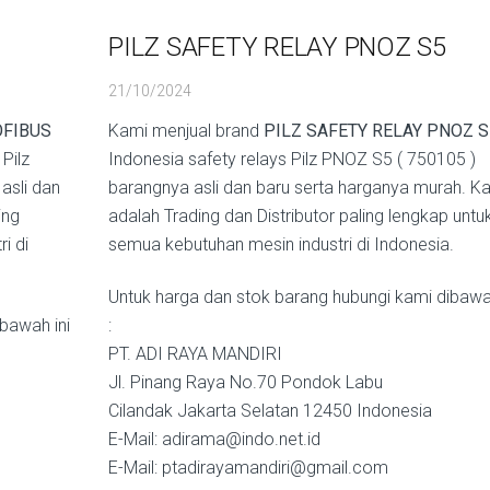
PILZ SAFETY RELAY PNOZ S5
21/10/2024
OFIBUS
Kami menjual brand
PILZ SAFETY RELAY PNOZ S
Pilz
Indonesia safety relays Pilz PNOZ S5 ( 750105 )
sli dan
barangnya asli dan baru serta harganya murah. K
ing
adalah Trading dan Distributor paling lengkap untu
i di
semua kebutuhan mesin industri di Indonesia.
Untuk harga dan stok barang hubungi kami dibawah
bawah ini
:
PT. ADI RAYA MANDIRI
Jl. Pinang Raya No.70 Pondok Labu
Cilandak Jakarta Selatan 12450 Indonesia
E-Mail: adirama@indo.net.id
E-Mail: ptadirayamandiri@gmail.com