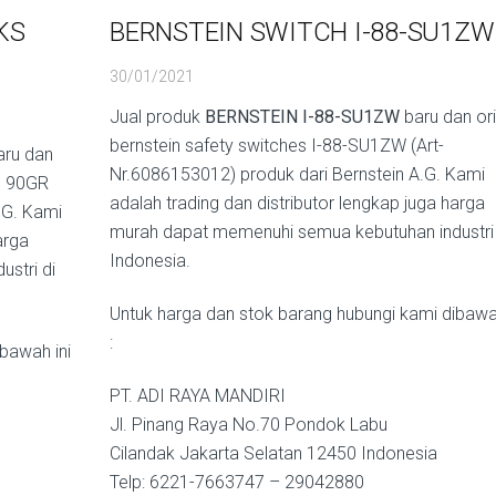
KS
BERNSTEIN SWITCH I-88-SU1ZW
30/01/2021
Jual produk
BERNSTEIN I-88-SU1ZW
baru dan ori
bernstein safety switches I-88-SU1ZW (Art-
ru dan
Nr.6086153012) produk dari Bernstein A.G. Kami
S 90GR
adalah trading dan distributor lengkap juga harga
.G. Kami
murah dapat memenuhi semua kebutuhan industri 
arga
Indonesia.
stri di
Untuk harga dan stok barang hubungi kami dibawah
:
bawah ini
PT. ADI RAYA MANDIRI
Jl. Pinang Raya No.70 Pondok Labu
Cilandak Jakarta Selatan 12450 Indonesia
Telp: 6221-7663747 – 29042880