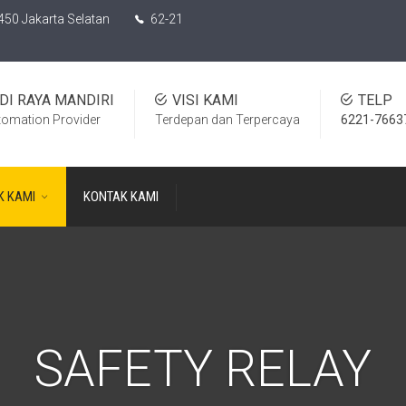
450 Jakarta Selatan
62-21
DI RAYA MANDIRI
VISI KAMI
TELP
tomation Provider
Terdepan dan Terpercaya
6221-7663
K KAMI
KONTAK KAMI
SAFETY RELAY