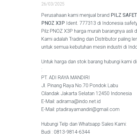
26/03/2025
Perusahaan kami menjual brand
PILZ SAFET
PNOZ X3P
Ident. 777313 di Indonesia safety
Pilz PNOZ X3P harga murah barangnya asli d
Kami adalah Trading dan Distributor paling l
untuk semua kebutuhan mesin industri di Ind
Untuk harga dan stok barang hubungi kami di
:
PT. ADI RAYA MANDIRI
Jl. Pinang Raya No.70 Pondok Labu
Cilandak Jakarta Selatan 12450 Indonesia
E-Mail: adirama@indo.net.id
E-Mail: ptadirayamandiri@gmail.com
Hubungi Telp dan Whatsapp Sales Kami:
Budi : 0813-9814-6344