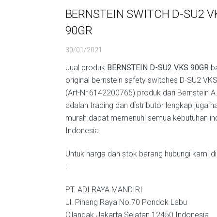
BERNSTEIN SWITCH D-SU2 V
90GR
30/01/2021
Jual produk
BERNSTEIN D-SU2 VKS 90GR
ba
original bernstein safety switches D-SU2 VK
(Art-Nr.6142200765) produk dari Bernstein A
adalah trading dan distributor lengkap juga h
murah dapat memenuhi semua kebutuhan indu
Indonesia.
Untuk harga dan stok barang hubungi kami di
:
PT. ADI RAYA MANDIRI
Jl. Pinang Raya No.70 Pondok Labu
Cilandak Jakarta Selatan 12450 Indonesia