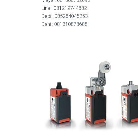
Maya : 081386702092
Lina : 081219744882
Dedi : 085284045253
Dani : 081310878688