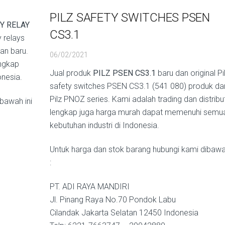
PILZ SAFETY SWITCHES PSEN
Y RELAY
CS3.1
 relays
an baru.
06/02/2021
engkap
Jual produk
PILZ PSEN CS3.1
baru dan original Pi
onesia.
safety switches PSEN CS3.1 (541 080) produk dar
Pilz PNOZ series. Kami adalah trading dan distribu
bawah ini
lengkap juga harga murah dapat memenuhi semu
kebutuhan industri di Indonesia.
Untuk harga dan stok barang hubungi kami dibawah
:
PT. ADI RAYA MANDIRI
Jl. Pinang Raya No.70 Pondok Labu
Cilandak Jakarta Selatan 12450 Indonesia