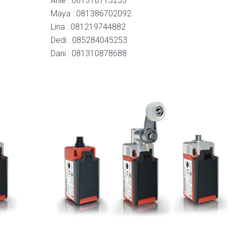
Anie : 081318713253
Maya : 081386702092
Lina : 081219744882
Dedi : 085284045253
Dani : 081310878688