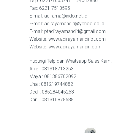
Telp: 6221-7663747 – 29042880
Fax: 6221-7510595
E-mail: adirama@indo.net.id
E-mail: adirayamandiri@yahoo.co.id
E-mail: ptadirayamandiri@gmail.com
Website: www.adirayamandiript.com
Website: www.adirayamandiri.com
Hubungi Telp dan Whatsapp Sales Kami:
Anie : 081318713253
Maya : 081386702092
Lina : 081219744882
Dedi : 085284045253
Dani : 081310878688