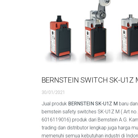
BERNSTEIN SWITCH SK-U1Z 
30/01/2021
Jual produk
BERNSTEIN SK-U1Z M
baru dan 
bernstein safety switches SK-U1Z M ( Art no.
6016119016) produk dari Bernstein A.G. Kam
trading dan distributor lengkap juga harga m
memenuhi semua kebutuhan industri di Indon