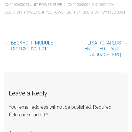
CX1100-0004 | UNIT POWER SUPPLY
,
CX1100-0004
,
CX1100-0004 |
BECKHOFF POWER SUPPLY
,
POWER SUPPLY | BECKHOFF CX1100-0004
←
BECKHOFF MODULE
LIKA ROTAPLUS
→
Post
CPU CX1020-0011
ENCODER IT65-L-
5000ZCP1ERQ
navigation
Leave a Reply
Your email address will not be published.
Required
fields are marked
*