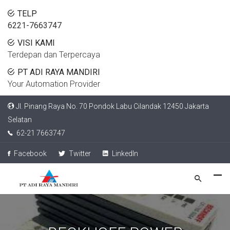
TELP
6221-7663747
VISI KAMI
Terdepan dan Terpercaya
PT ADI RAYA MANDIRI
Your Automation Provider
Jl. Pinang Raya No. 70 Pondok Labu Cilandak 12450 Jakarta
Selatan
62-21 7663747
Facebook
Twitter
LinkedIn