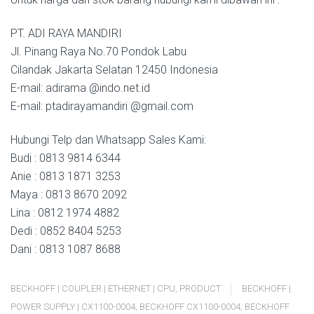
PT. ADI RAYA MANDIRI
Jl. Pinang Raya No.70 Pondok Labu
Cilandak Jakarta Selatan 12450 Indonesia
E-mail: adirama @indo.net.id
E-mail: ptadirayamandiri @gmail.com
Hubungi Telp dan Whatsapp Sales Kami:
Budi : 0813 9814 6344
Anie : 0813 1871 3253
Maya : 0813 8670 2092
Lina : 0812 1974 4882
Dedi : 0852 8404 5253
Dani : 0813 1087 8688
BECKHOFF | COUPLER | ETHERNET | CPU
,
PRODUCT
BECKHOFF |
POWER SUPPLY | CX1100-0004
,
BECKHOFF CX1100-0004
,
BECKHOFF