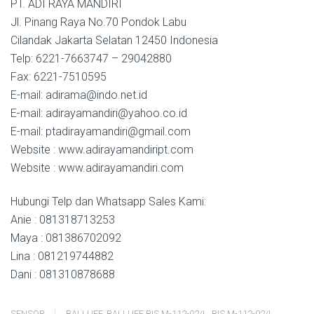
PT. ADI RAYA MANDIRI
Jl. Pinang Raya No.70 Pondok Labu
Cilandak Jakarta Selatan 12450 Indonesia
Telp: 6221-7663747 – 29042880
Fax: 6221-7510595
E-mail: adirama@indo.net.id
E-mail: adirayamandiri@yahoo.co.id
E-mail: ptadirayamandiri@gmail.com
Website : www.adirayamandiript.com
Website : www.adirayamandiri.com
Hubungi Telp dan Whatsapp Sales Kami:
Anie : 081318713253
Maya : 081386702092
Lina : 081219744882
Dani : 081310878688
SENSOR
BALLUFF
,
BALLUFF BIS M-112-02/L
,
BIS M-112-02/L
,