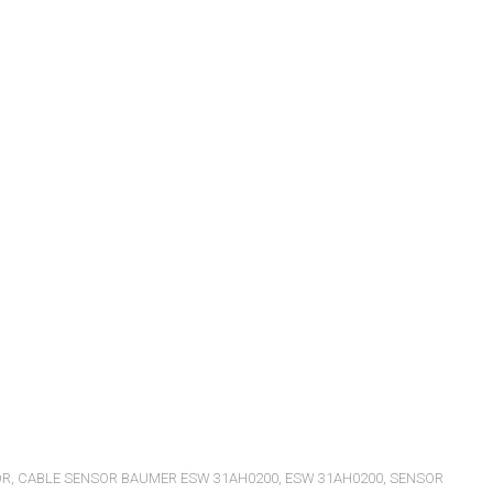
OR
,
CABLE SENSOR BAUMER ESW 31AH0200
,
ESW 31AH0200
,
SENSOR