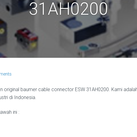
31AH0200
ments
n original baumer cable connector ESW 31AH0200. Kami adalah t
ri di Indonesia.
wah ini :