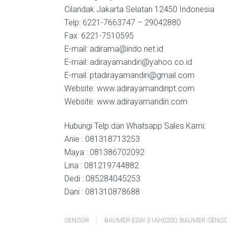
Cilandak Jakarta Selatan 12450 Indonesia
Telp: 6221-7663747 – 29042880
Fax: 6221-7510595
E-mail: adirama@indo.net.id
E-mail: adirayamandiri@yahoo.co.id
E-mail: ptadirayamandiri@gmail.com
Website: www.adirayamandiript.com
Website: www.adirayamandiri.com
Hubungi Telp dan Whatsapp Sales Kami:
Anie : 081318713253
Maya : 081386702092
Lina : 081219744882
Dedi : 085284045253
Dani : 081310878688
SENSOR
BAUMER ESW 31AH0200
,
BAUMER SENS