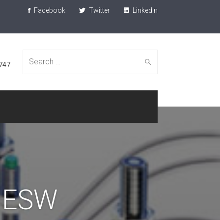
Facebook
Twitter
LinkedIn
Search
747
for:
 ESW