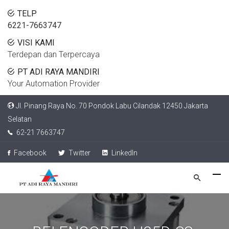
TELP
6221-7663747
VISI KAMI
Terdepan dan Terpercaya
PT ADI RAYA MANDIRI
Your Automation Provider
Jl. Pinang Raya No. 70 Pondok Labu Cilandak 12450 Jakarta
Selatan
62-21 7663747
Facebook
Twitter
LinkedIn