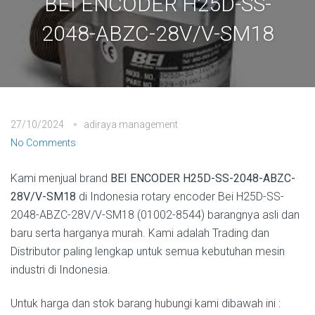
BEI ENCODER H25D-SS-
2048-ABZC-28V/V-SM18
27/10/2024
adiraya management
No Comments
Kami menjual brand
BEI ENCODER H25D-SS-2048-ABZC-
28V/V-SM18
di Indonesia rotary encoder Bei H25D-SS-
2048-ABZC-28V/V-SM18 (01002-8544) barangnya asli dan
baru serta harganya murah. Kami adalah Trading dan
Distributor paling lengkap untuk semua kebutuhan mesin
industri di Indonesia.
Untuk harga dan stok barang hubungi kami dibawah ini :