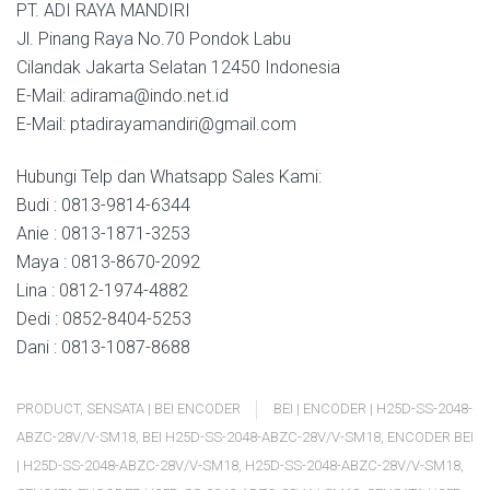
PT. ADI RAYA MANDIRI
Jl. Pinang Raya No.70 Pondok Labu
Cilandak Jakarta Selatan 12450 Indonesia
E-Mail: adirama@indo.net.id
E-Mail: ptadirayamandiri@gmail.com
Hubungi Telp dan Whatsapp Sales Kami:
Budi : 0813-9814-6344
Anie : 0813-1871-3253
Maya : 0813-8670-2092
Lina : 0812-1974-4882
Dedi : 0852-8404-5253
Dani : 0813-1087-8688
PRODUCT
,
SENSATA | BEI ENCODER
BEI | ENCODER | H25D-SS-2048-
ABZC-28V/V-SM18
,
BEI H25D-SS-2048-ABZC-28V/V-SM18
,
ENCODER BEI
| H25D-SS-2048-ABZC-28V/V-SM18
,
H25D-SS-2048-ABZC-28V/V-SM18
,