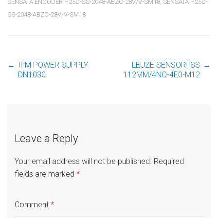
SENSATA ENCODER H25D-SS-2048-ABZC-28V/V-SM18
,
SENSATA H25D-
SS-2048-ABZC-28V/V-SM18
←
IFM POWER SUPPLY
LEUZE SENSOR ISS
→
Post
DN1030
112MM/4NO-4E0-M12
navigation
Leave a Reply
Your email address will not be published.
Required
fields are marked
*
Comment
*