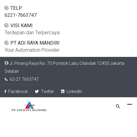
TELP
6221-7663747
VISI KAMI
Terdepan dan Terpercaya
PT ADI RAYA MANDIRI
Your Automation Provider
Jl. Pinang Raya No. 70 Pondok Labu Cilandak 12450 Jakarta
Selatan
62-21 7663747
Facebook
Twitter
LinkedIn