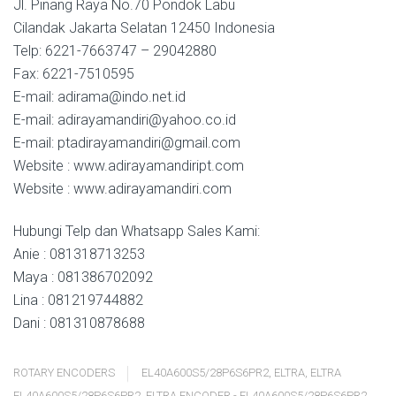
Jl. Pinang Raya No.70 Pondok Labu
Cilandak Jakarta Selatan 12450 Indonesia
Telp: 6221-7663747 – 29042880
Fax: 6221-7510595
E-mail: adirama@indo.net.id
E-mail: adirayamandiri@yahoo.co.id
E-mail: ptadirayamandiri@gmail.com
Website : www.adirayamandiript.com
Website : www.adirayamandiri.com
Hubungi Telp dan Whatsapp Sales Kami:
Anie : 081318713253
Maya : 081386702092
Lina : 081219744882
Dani : 081310878688
ROTARY ENCODERS
EL40A600S5/28P6S6PR2
,
ELTRA
,
ELTRA
EL40A600S5/28P6S6PR2
,
ELTRA ENCODER - EL40A600S5/28P6S6PR2
,