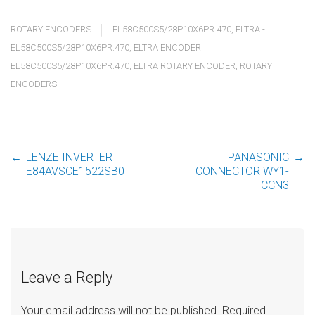
ROTARY ENCODERS
EL58C500S5/28P10X6PR.470
,
ELTRA -
EL58C500S5/28P10X6PR.470
,
ELTRA ENCODER
EL58C500S5/28P10X6PR.470
,
ELTRA ROTARY ENCODER
,
ROTARY
ENCODERS
←
LENZE INVERTER
PANASONIC
→
Post
E84AVSCE1522SB0
CONNECTOR WY1-
CCN3
navigation
Leave a Reply
Your email address will not be published.
Required