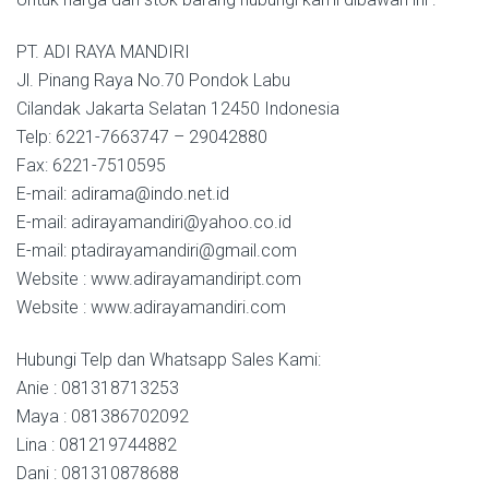
PT. ADI RAYA MANDIRI
Jl. Pinang Raya No.70 Pondok Labu
Cilandak Jakarta Selatan 12450 Indonesia
Telp: 6221-7663747 – 29042880
Fax: 6221-7510595
E-mail: adirama@indo.net.id
E-mail: adirayamandiri@yahoo.co.id
E-mail: ptadirayamandiri@gmail.com
Website : www.adirayamandiript.com
Website : www.adirayamandiri.com
Hubungi Telp dan Whatsapp Sales Kami:
Anie : 081318713253
Maya : 081386702092
Lina : 081219744882
Dani : 081310878688