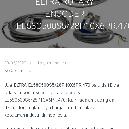
ELTRA ROTARY
ENCODER
EL58C500S5/28P10X6PR.47
30/03/2020
adiraya management
No Comments
Jual
ELTRA EL58C500S5/28P10X6PR.470
baru dari Eltra
rotary encoder seperti eltra encoders
EL58C500S5/28P10X6PR.470. Kami adalah trading dan
distributor lengkap juga harga murah untuk semua
kebutuhan industri di Indonesia.
Untuk harga dan stok barang hubungi kami dibawah ini :