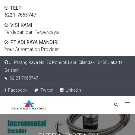
TELP
6221-7663747
VISI KAMI
Terdepan dan Terpercaya
PT ADI RAYA MANDIRI
Your Automation Provider
Jl. Pinang Raya No. 70 Pondok Labu Cilandak 12450 Jakarta
Selatan
62-21 7663747
Facebook
Twitter
LinkedIn