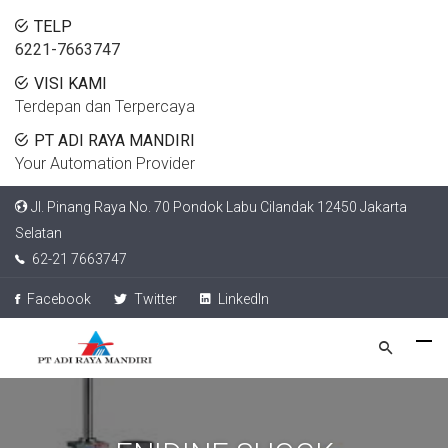
TELP
6221-7663747
VISI KAMI
Terdepan dan Terpercaya
PT ADI RAYA MANDIRI
Your Automation Provider
Jl. Pinang Raya No. 70 Pondok Labu Cilandak 12450 Jakarta
Selatan
62-21 7663747
Facebook
Twitter
LinkedIn