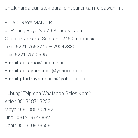
Untuk harga dan stok barang hubungi kami dibawah ini :
PT. ADI RAYA MANDIRI
Jl. Pinang Raya No.70 Pondok Labu
Cilandak Jakarta Selatan 12450 Indonesia
Telp: 6221-7663747 – 29042880
Fax: 6221-7510595
E-mail: adirama@indo.net.id
E-mail: adirayamandiri@yahoo.co.id
E-mail: ptadirayamandiri@yahoo.co.id
Hubungi Telp dan Whatsapp Sales Kami:
Anie : 081318713253
Maya : 081386702092
Lina : 081219744882
Dani : 081310878688