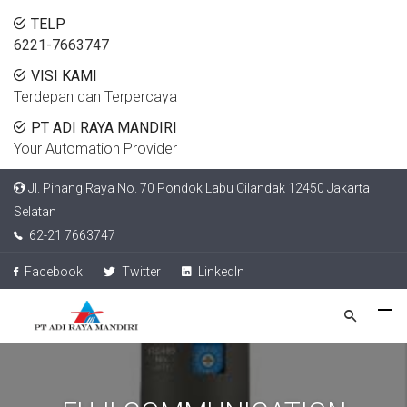
TELP
6221-7663747
VISI KAMI
Terdepan dan Terpercaya
PT ADI RAYA MANDIRI
Your Automation Provider
Jl. Pinang Raya No. 70 Pondok Labu Cilandak 12450 Jakarta
Selatan
62-21 7663747
Facebook
Twitter
LinkedIn