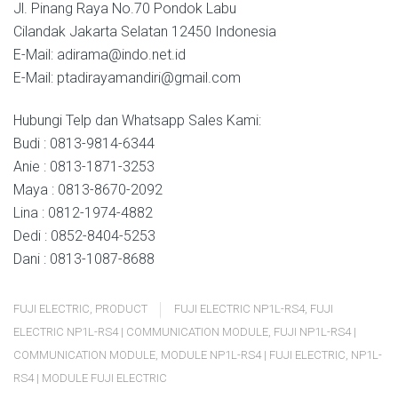
Jl. Pinang Raya No.70 Pondok Labu
Cilandak Jakarta Selatan 12450 Indonesia
E-Mail: adirama@indo.net.id
E-Mail: ptadirayamandiri@gmail.com
Hubungi Telp dan Whatsapp Sales Kami:
Budi : 0813-9814-6344
Anie : 0813-1871-3253
Maya : 0813-8670-2092
Lina : 0812-1974-4882
Dedi : 0852-8404-5253
Dani : 0813-1087-8688
FUJI ELECTRIC
,
PRODUCT
FUJI ELECTRIC NP1L-RS4
,
FUJI
ELECTRIC NP1L-RS4 | COMMUNICATION MODULE
,
FUJI NP1L-RS4 |
COMMUNICATION MODULE
,
MODULE NP1L-RS4 | FUJI ELECTRIC
,
NP1L-
RS4 | MODULE FUJI ELECTRIC