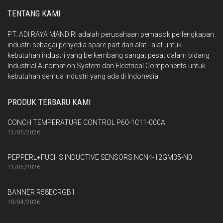
TENTANG KAMI
PT. ADI RAYA MANDIRI adalah perusahaan pemasok perlengkapan
industri sebagai penyedia spare part dan alat - alat untuk
kebutuhan industri yang berkembang sangat pesat dalam bidang
Industrial Automation System dan Electrical Components untuk
kebutuhan semua industri yang ada di Indonesia.
PRODUK TERBARU KAMI
CONCH TEMPERATURE CONTROL P60-1011-000A
11/05/2026
PEPPERL+FUCHS INDUCTIVE SENSORS NCN4-12GM35-N0
11/05/2026
BANNER R58ECRGB1
10/04/2026