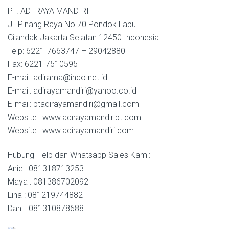
PT. ADI RAYA MANDIRI
Jl. Pinang Raya No.70 Pondok Labu
Cilandak Jakarta Selatan 12450 Indonesia
Telp: 6221-7663747 – 29042880
Fax: 6221-7510595
E-mail: adirama@indo.net.id
E-mail: adirayamandiri@yahoo.co.id
E-mail: ptadirayamandiri@gmail.com
Website : www.adirayamandiript.com
Website : www.adirayamandiri.com
Hubungi Telp dan Whatsapp Sales Kami:
Anie : 081318713253
Maya : 081386702092
Lina : 081219744882
Dani : 081310878688