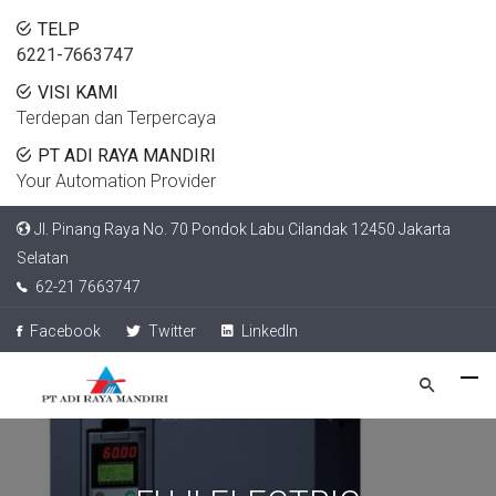
TELP
6221-7663747
VISI KAMI
Terdepan dan Terpercaya
PT ADI RAYA MANDIRI
Your Automation Provider
Jl. Pinang Raya No. 70 Pondok Labu Cilandak 12450 Jakarta
Selatan
62-21 7663747
Facebook
Twitter
LinkedIn