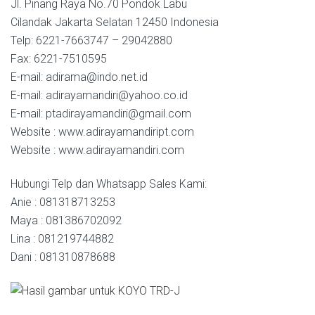
Jl. Pinang Raya No.70 Pondok Labu
Cilandak Jakarta Selatan 12450 Indonesia
Telp: 6221-7663747 – 29042880
Fax: 6221-7510595
E-mail: adirama@indo.net.id
E-mail: adirayamandiri@yahoo.co.id
E-mail: ptadirayamandiri@gmail.com
Website : www.adirayamandiript.com
Website : www.adirayamandiri.com
Hubungi Telp dan Whatsapp Sales Kami:
Anie : 081318713253
Maya : 081386702092
Lina : 081219744882
Dani : 081310878688