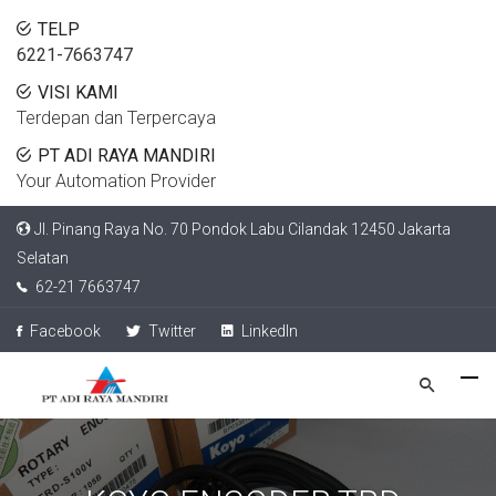
TELP
6221-7663747
VISI KAMI
Terdepan dan Terpercaya
PT ADI RAYA MANDIRI
Your Automation Provider
Jl. Pinang Raya No. 70 Pondok Labu Cilandak 12450 Jakarta
Selatan
62-21 7663747
Facebook
Twitter
LinkedIn