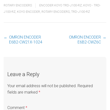
ROTARY ENCODERS
ENCODER KOYO TRD-J100-RZ
,
KOYO - TRD-
J100-RZ
,
KOYO ENCODER
,
ROTARY ENCODERS
,
TRD-J100-RZ
←
OMRON ENCODER
OMRON ENCODER
→
Post
E6B2-CW21X-1024
E6B2-CWZ6C
navigation
Leave a Reply
Your email address will not be published.
Required
fields are marked
*
Comment
*