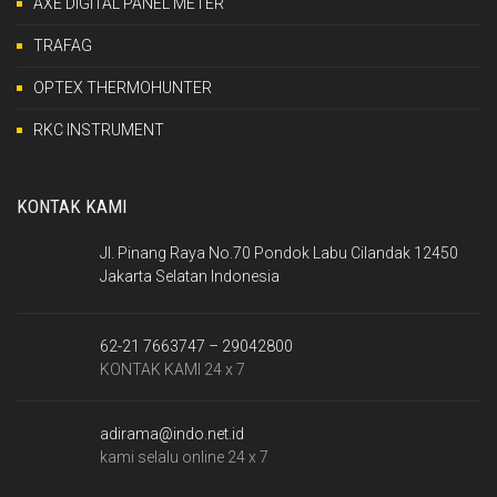
AXE DIGITAL PANEL METER
TRAFAG
OPTEX THERMOHUNTER
RKC INSTRUMENT
KONTAK KAMI
Jl. Pinang Raya No.70 Pondok Labu Cilandak 12450
Jakarta Selatan Indonesia
62-21 7663747 – 29042800
KONTAK KAMI 24 x 7
adirama@indo.net.id
kami selalu online 24 x 7