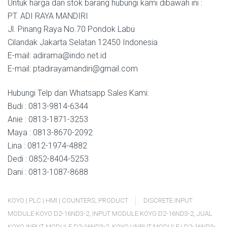
Untuk harga dan stok barang hubungi kami dibawah ini :
PT. ADI RAYA MANDIRI
Jl. Pinang Raya No.70 Pondok Labu
Cilandak Jakarta Selatan 12450 Indonesia
E-mail: adirama@indo.net.id
E-mail: ptadirayamandiri@gmail.com
Hubungi Telp dan Whatsapp Sales Kami:
Budi : 0813-9814-6344
Anie : 0813-1871-3253
Maya : 0813-8670-2092
Lina : 0812-1974-4882
Dedi : 0852-8404-5253
Dani : 0813-1087-8688
KOYO | PLC | HMI | COUNTERS
,
PRODUCT
DISCRETE INPUT
MODULE KOYO D2-16ND3-2
,
INPUT MODULE KOYO D2-16ND3-2
,
JUAL
KOYO INPUT MODULE D2-16ND3-2
,
KOYO | INPUT MODULE | D2-16ND3-