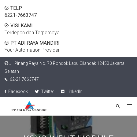
TELP
6221-7663747
VISI KAMI
Terdepan dan Terpercaya
PT ADI RAYA MANDIRI
Your Automation Provider
Jl. Pinang Raya No. 70 Pondok Labu Cilandak 12450 Jakarta
Selatan
62-21 7663747
Facebook
Twitter
LinkedIn