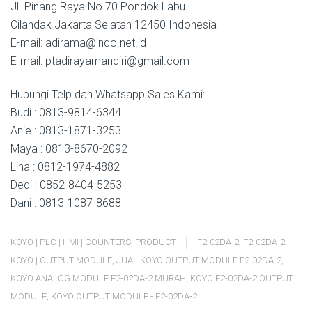
Jl. Pinang Raya No.70 Pondok Labu
Cilandak Jakarta Selatan 12450 Indonesia
E-mail: adirama@indo.net.id
E-mail: ptadirayamandiri@gmail.com
Hubungi Telp dan Whatsapp Sales Kami:
Budi : 0813-9814-6344
Anie : 0813-1871-3253
Maya : 0813-8670-2092
Lina : 0812-1974-4882
Dedi : 0852-8404-5253
Dani : 0813-1087-8688
KOYO | PLC | HMI | COUNTERS
,
PRODUCT
F2-02DA-2
,
F2-02DA-2
KOYO | OUTPUT MODULE
,
JUAL KOYO OUTPUT MODULE F2-02DA-2
,
KOYO ANALOG MODULE F2-02DA-2 MURAH
,
KOYO F2-02DA-2 OUTPUT
MODULE
,
KOYO OUTPUT MODULE - F2-02DA-2