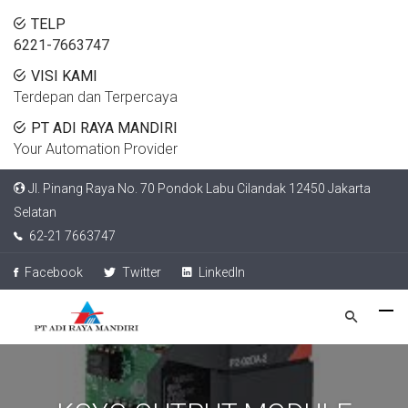
TELP
6221-7663747
VISI KAMI
Terdepan dan Terpercaya
PT ADI RAYA MANDIRI
Your Automation Provider
Jl. Pinang Raya No. 70 Pondok Labu Cilandak 12450 Jakarta
Selatan
62-21 7663747
Facebook
Twitter
LinkedIn