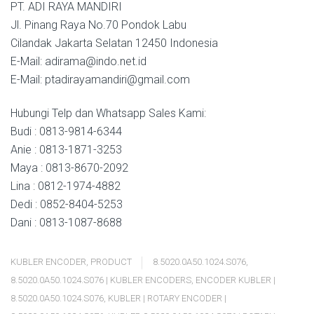
PT. ADI RAYA MANDIRI
Jl. Pinang Raya No.70 Pondok Labu
Cilandak Jakarta Selatan 12450 Indonesia
E-Mail: adirama@indo.net.id
E-Mail: ptadirayamandiri@gmail.com
Hubungi Telp dan Whatsapp Sales Kami:
Budi : 0813-9814-6344
Anie : 0813-1871-3253
Maya : 0813-8670-2092
Lina : 0812-1974-4882
Dedi : 0852-8404-5253
Dani : 0813-1087-8688
KUBLER ENCODER
,
PRODUCT
8.5020.0A50.1024.S076
,
8.5020.0A50.1024.S076 | KUBLER ENCODERS
,
ENCODER KUBLER |
8.5020.0A50.1024.S076
,
KUBLER | ROTARY ENCODER |