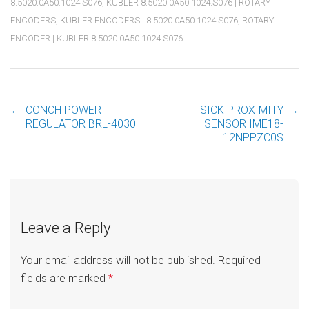
8.5020.0A50.1024.S076
,
KUBLER 8.5020.0A50.1024.S076 | ROTARY
ENCODERS
,
KUBLER ENCODERS | 8.5020.0A50.1024.S076
,
ROTARY
ENCODER | KUBLER 8.5020.0A50.1024.S076
←
CONCH POWER
SICK PROXIMITY
→
Post
REGULATOR BRL-4030
SENSOR IME18-
12NPPZC0S
navigation
Leave a Reply
Your email address will not be published.
Required
fields are marked
*