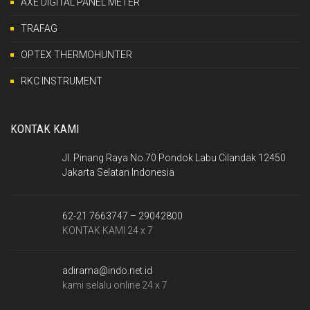
AXE DIGITAL PANEL METER
TRAFAG
OPTEX THERMOHUNTER
RKC INSTRUMENT
KONTAK KAMI
Jl. Pinang Raya No.70 Pondok Labu Cilandak 12450
Jakarta Selatan Indonesia
62-21 7663747 – 29042800
KONTAK KAMI 24 x 7
adirama@indo.net.id
kami selalu online 24 x 7