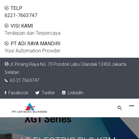
TELP
6221-7663747
VISI KAMI
Terdepan dan Terpercaya
PT ADI RAYA MANDIRI
Your Automation Provider
Jl. Pinang Raya No. 70 Pondok Labu Cilandak 12450 Jakarta
Selatan
62-21 7663747
Facebook
Twitter
LinkedIn