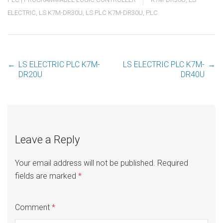
ELECTRIC
,
LS K7M-DR30U
,
LS PLC K7M-DR30U
,
PLC
←
LS ELECTRIC PLC K7M-
LS ELECTRIC PLC K7M-
→
Post
DR20U
DR40U
navigation
Leave a Reply
Your email address will not be published.
Required
fields are marked
*
Comment
*