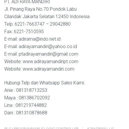
PT. ADI RAYA MANDIRI
Jl. Pinang Raya No.70 Pondok Labu
Cilandak Jakarta Selatan 12450 Indonesia
Telp: 6221-7663747 – 29042880
Fax: 6221-7510595
E-mail: adirama@indo.net.id
E-mail: adirayamandiri@yahoo.co.id
E-mail: ptadirayamandiri@gmail.com
Website: www.adirayamandiript.com
Website: www.adirayamandiri.com
Hubungi Telp dan Whatsapp Sales Kami:
Anie : 081318713253
Maya : 081386702092
Lina : 081219744882
Dani : 081310878688
PLC | PROGRAMMABLE LOGIC CONTROLLER
K7M-DR30U
,
LS