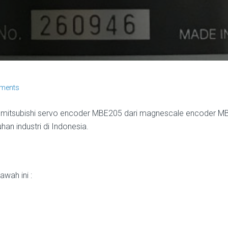
ments
l mitsubishi servo encoder MBE205 dari magnescale encoder MBE
an industri di Indonesia.
wah ini :