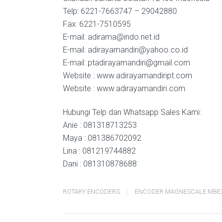
Telp: 6221-7663747 – 29042880
Fax: 6221-7510595
E-mail: adirama@indo.net.id
E-mail: adirayamandiri@yahoo.co.id
E-mail: ptadirayamandiri@gmail.com
Website : www.adirayamandiript.com
Website : www.adirayamandiri.com
Hubungi Telp dan Whatsapp Sales Kami:
Anie : 081318713253
Maya : 081386702092
Lina : 081219744882
Dani : 081310878688
ROTARY ENCODERS
ENCODER MAGNESCALE MBE