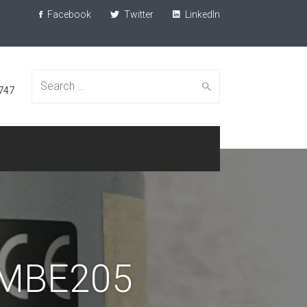
Facebook
Twitter
LinkedIn
Search
747
for:
MBE205