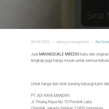
04/09/2020
adiraya management
No Com
Jual
MAGNESCALE MBE205
baru dan origina
lengkap juga harga murah untuk semua kebutuh
Untuk harga dan stok barang hubungi kami diba
PT. ADI RAYA MANDIRI
Jl. Pinang Raya No.70 Pondok Labu
Cilandak Jakarta Selatan 12450 Indonesia