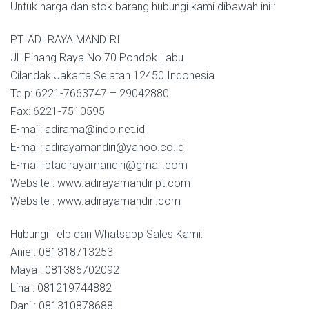
Untuk harga dan stok barang hubungi kami dibawah ini :
PT. ADI RAYA MANDIRI
Jl. Pinang Raya No.70 Pondok Labu
Cilandak Jakarta Selatan 12450 Indonesia
Telp: 6221-7663747 – 29042880
Fax: 6221-7510595
E-mail: adirama@indo.net.id
E-mail: adirayamandiri@yahoo.co.id
E-mail: ptadirayamandiri@gmail.com
Website : www.adirayamandiript.com
Website : www.adirayamandiri.com
Hubungi Telp dan Whatsapp Sales Kami:
Anie : 081318713253
Maya : 081386702092
Lina : 081219744882
Dani : 081310878688