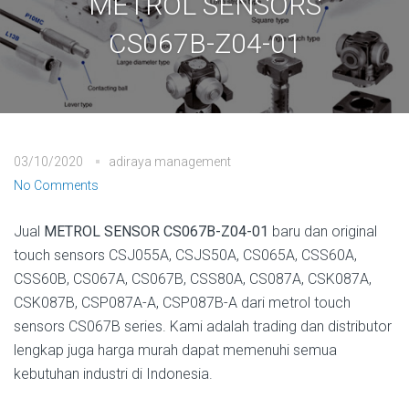
METROL SENSORS
CS067B-Z04-01
03/10/2020
adiraya management
No Comments
Jual
METROL SENSOR CS067B-Z04-01
baru dan original
touch sensors CSJ055A, CSJS50A, CS065A, CSS60A,
CSS60B, CS067A, CS067B, CSS80A, CS087A, CSK087A,
CSK087B, CSP087A-A, CSP087B-A dari metrol touch
sensors CS067B series. Kami adalah trading dan distributor
lengkap juga harga murah dapat memenuhi semua
kebutuhan industri di Indonesia.