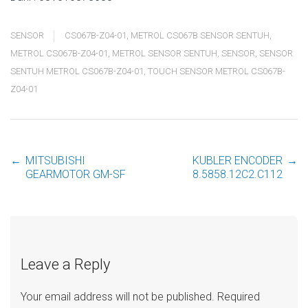
SENSOR
CS067B-Z04-01
,
METROL CS067B SENSOR SENTUH
,
METROL CS067B-Z04-01
,
METROL SENSOR SENTUH
,
SENSOR
,
SENSOR
SENTUH METROL CS067B-Z04-01
,
TOUCH SENSOR METROL CS067B-
Z04-01
←
MITSUBISHI
KUBLER ENCODER
→
Post
GEARMOTOR GM-SF
8.5858.12C2.C112
navigation
Leave a Reply
Your email address will not be published.
Required