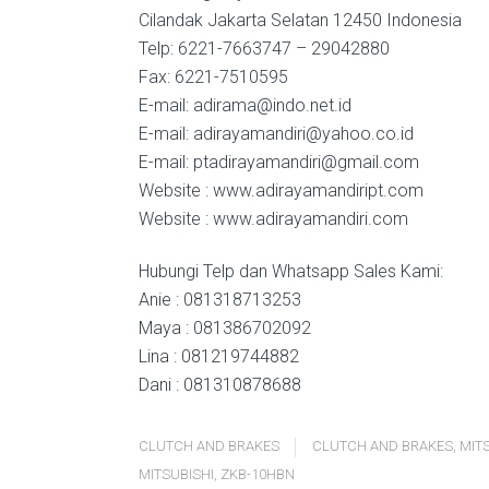
Cilandak Jakarta Selatan 12450 Indonesia
Telp: 6221-7663747 – 29042880
Fax: 6221-7510595
E-mail: adirama@indo.net.id
E-mail: adirayamandiri@yahoo.co.id
E-mail: ptadirayamandiri@gmail.com
Website : www.adirayamandiript.com
Website : www.adirayamandiri.com
Hubungi Telp dan Whatsapp Sales Kami:
Anie : 081318713253
Maya : 081386702092
Lina : 081219744882
Dani : 081310878688
CLUTCH AND BRAKES
CLUTCH AND BRAKES
,
MIT
MITSUBISHI
,
ZKB-10HBN