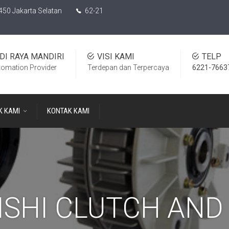
450 Jakarta Selatan
62-21
DI RAYA MANDIRI
VISI KAMI
TELP
tomation Provider
Terdepan dan Terpercaya
6221-7663
K KAMI
KONTAK KAMI
ISHI CLUTCH AND