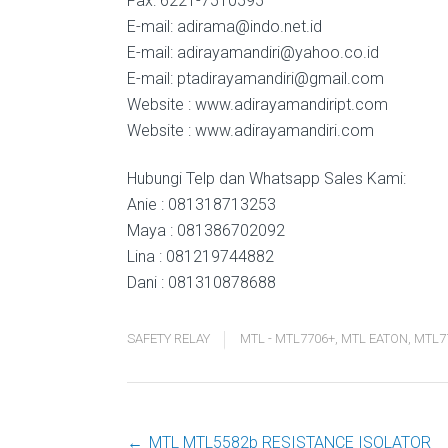
Fax: 6221-7510595
E-mail: adirama@indo.net.id
E-mail: adirayamandiri@yahoo.co.id
E-mail: ptadirayamandiri@gmail.com
Website : www.adirayamandiript.com
Website : www.adirayamandiri.com
Hubungi Telp dan Whatsapp Sales Kami:
Anie : 081318713253
Maya : 081386702092
Lina : 081219744882
Dani : 081310878688
SAFETY RELAY
MTL - MTL7706+
,
MTL EATON
,
MTL7
←
MTL MTL5582b RESISTANCE ISOLATOR