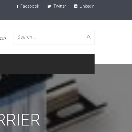
Facebook
Twitter
LinkedIn
Search
747
for:
RRIER