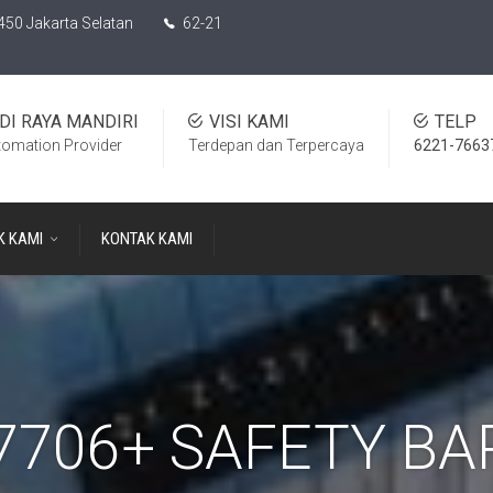
450 Jakarta Selatan
62-21
DI RAYA MANDIRI
VISI KAMI
TELP
tomation Provider
Terdepan dan Terpercaya
6221-7663
K KAMI
KONTAK KAMI
7706+ SAFETY BA