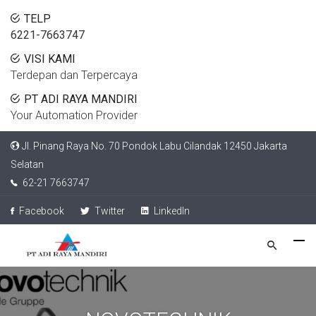
TELP
6221-7663747
VISI KAMI
Terdepan dan Terpercaya
PT ADI RAYA MANDIRI
Your Automation Provider
Jl. Pinang Raya No. 70 Pondok Labu Cilandak 12450 Jakarta
Selatan
62-21 7663747
Facebook
Twitter
LinkedIn