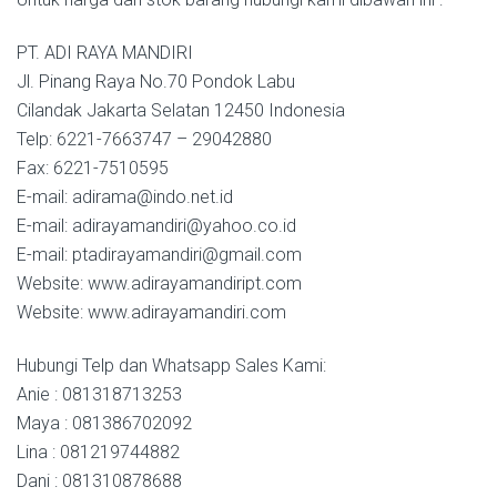
PT. ADI RAYA MANDIRI
Jl. Pinang Raya No.70 Pondok Labu
Cilandak Jakarta Selatan 12450 Indonesia
Telp: 6221-7663747 – 29042880
Fax: 6221-7510595
E-mail: adirama@indo.net.id
E-mail: adirayamandiri@yahoo.co.id
E-mail: ptadirayamandiri@gmail.com
Website: www.adirayamandiript.com
Website: www.adirayamandiri.com
Hubungi Telp dan Whatsapp Sales Kami:
Anie : 081318713253
Maya : 081386702092
Lina : 081219744882
Dani : 081310878688