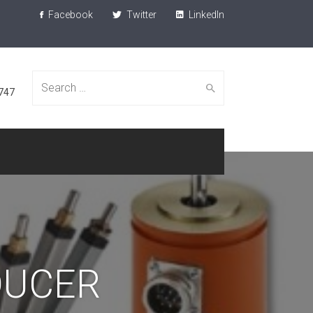
Facebook
Twitter
LinkedIn
Search
747
for:
DUCER