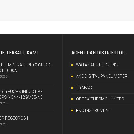
UK TERBARU KAMI
AGENT DAN DISTRIBUTOR
H TEMPERATURE CONTROL
WATANABE ELECTRIC
011-000A
AXE DIGITAL PANEL METER
2026
TRAFAG
RL+FUCHS INDUCTIVE
ORS NCN4-12GM35-N0
OPTEX THERMOHUNTER
2026
RKC INSTRUMENT
ER R58ECRGB1
2026