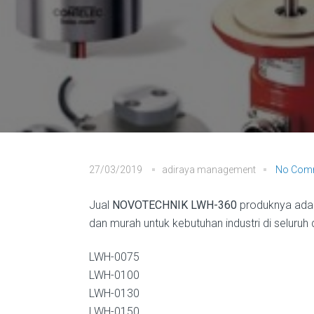
27/03/2019
adiraya management
No Com
Jual
NOVOTECHNIK LWH-360
produknya adal
dan murah untuk kebutuhan industri di seluruh 
LWH-0075
LWH-0100
LWH-0130
LWH-0150