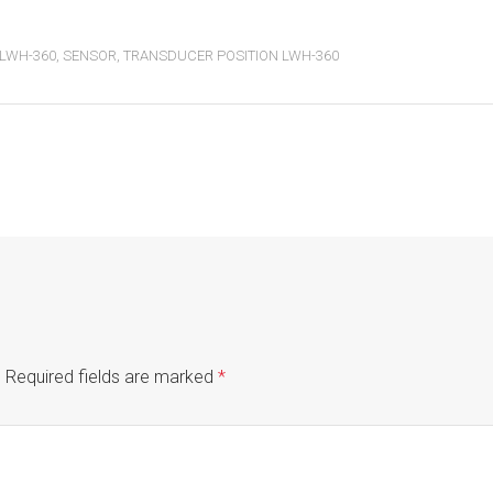
LWH-360
,
SENSOR
,
TRANSDUCER POSITION LWH-360
.
Required fields are marked
*