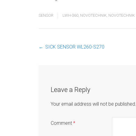
SENSOR
LWH-360
,
NOVOTECHNIK
,
NOVOTECHNIK 
←
SICK SENSOR WL260-S270
Post
navigation
Leave a Reply
Your email address will not be published
Comment
*