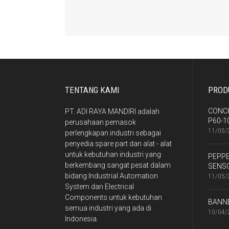
TENTANG KAMI
PROD
CONC
PT. ADI RAYA MANDIRI adalah
P60-1
perusahaan pemasok
11/05/
perlengkapan industri sebagai
penyedia spare part dan alat - alat
untuk kebutuhan industri yang
PEPPE
berkembang sangat pesat dalam
SENS
bidang Industrial Automation
11/05/
System dan Electrical
Components untuk kebutuhan
BANN
semua industri yang ada di
10/04/
Indonesia.