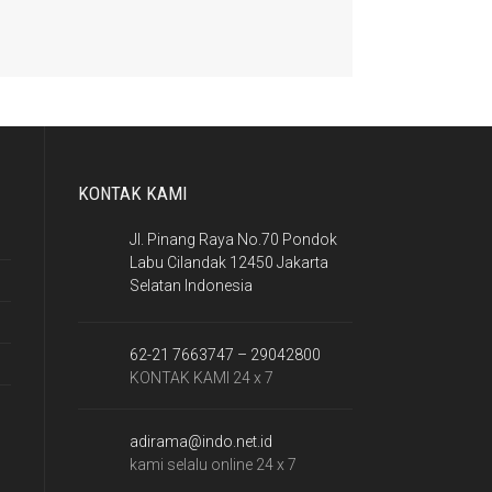
KONTAK KAMI
Jl. Pinang Raya No.70 Pondok
Labu Cilandak 12450 Jakarta
Selatan Indonesia
62-21 7663747 – 29042800
KONTAK KAMI 24 x 7
adirama@indo.net.id
kami selalu online 24 x 7