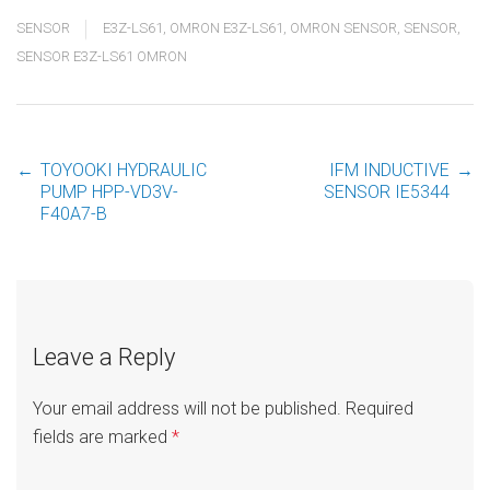
SENSOR
E3Z-LS61
,
OMRON E3Z-LS61
,
OMRON SENSOR
,
SENSOR
,
SENSOR E3Z-LS61 OMRON
←
TOYOOKI HYDRAULIC
IFM INDUCTIVE
→
Post
PUMP HPP-VD3V-
SENSOR IE5344
F40A7-B
navigation
Leave a Reply
Your email address will not be published.
Required
fields are marked
*