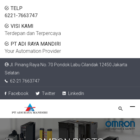
TELP
6221-7663747
VISI KAMI
Terdepan dan Terpercaya
PT ADI RAYA MANDIRI
Your Automation Provider
Jl. Pinang Raya No. 70 Pondok Labu Cilandak 12450 Jakarta
Selatan
62-21 7663747
Facebook
Twitter
LinkedIn