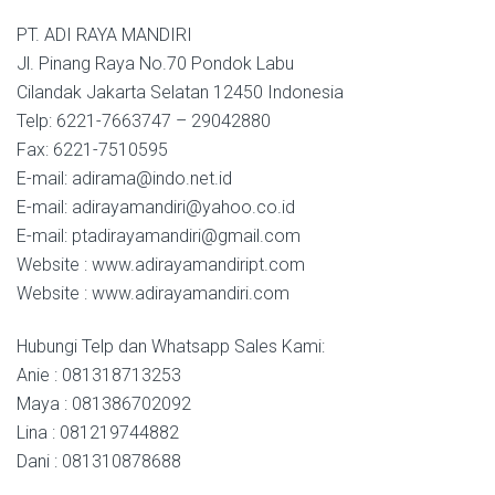
PT. ADI RAYA MANDIRI
Jl. Pinang Raya No.70 Pondok Labu
Cilandak Jakarta Selatan 12450 Indonesia
Telp: 6221-7663747 – 29042880
Fax: 6221-7510595
E-mail: adirama@indo.net.id
E-mail: adirayamandiri@yahoo.co.id
E-mail: ptadirayamandiri@gmail.com
Website : www.adirayamandiript.com
Website : www.adirayamandiri.com
Hubungi Telp dan Whatsapp Sales Kami:
Anie : 081318713253
Maya : 081386702092
Lina : 081219744882
Dani : 081310878688