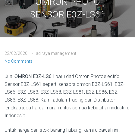
OMRON PHOTO
SENSOR E3Z-LS61
22/02/2020
adiraya management
No Comments
Jual
OMRON E3Z-LS61
baru dari Omron Photoelectric
Sensor E3Z-LS61 seperti sensors omron E3Z-LS61, E3Z-
LS66, E3Z-LS63, E3Z-LS68, E3Z-LS81, E3Z-LS86, E3Z-
LS83, E3Z-LS88. Kami adalah Trading dan Distributor
lengkap juga harga murah untuk semua kebutuhan industri di
Indonesia.
Untuk harga dan stok barang hubungi kami dibawah ini :