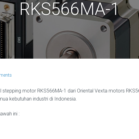
RKS566MA-1
ments
al stepping motor RKS566MA-1 dari Oriental Vexta motors RKS5
mua kebutuhan industri di Indonesia.
wah ini :