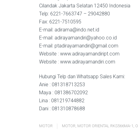
Cilandak Jakarta Selatan 12450 Indonesia
Telp: 6221-7663747 – 29042880
Fax: 6221-7510595
E-mail: adirama@indo.net.id
E-mail: adirayamandiri@yahoo.co.id
E-mail: ptadirayamandiri@gmail.com
Website : www.adirayamandiript.com
Website : www.adirayamandiri.com
Hubungi Telp dan Whatsapp Sales Kami:
Anie : 081318713253
Maya : 081386702092
Lina : 081219744882
Dani : 081310878688
MOTOR
MOTOR
,
MOTOR ORIENTAL RKS566MA-1
,
O