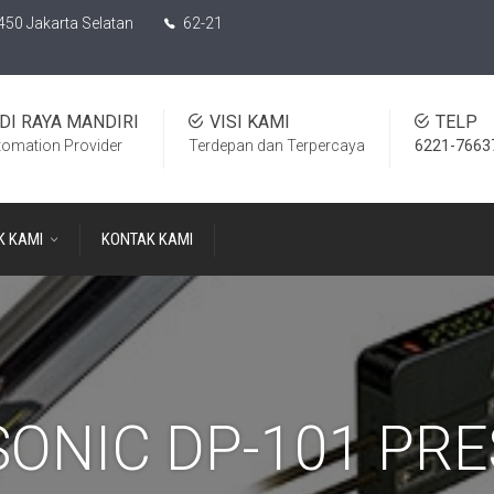
450 Jakarta Selatan
62-21
DI RAYA MANDIRI
VISI KAMI
TELP
tomation Provider
Terdepan dan Terpercaya
6221-7663
K KAMI
KONTAK KAMI
ONIC DP-101 PR