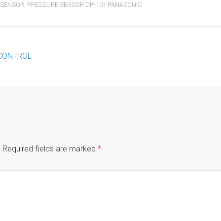
 SENSOR
,
PRESSURE SENSOR DP-101 PANASONIC
 CONTROL
.
Required fields are marked
*