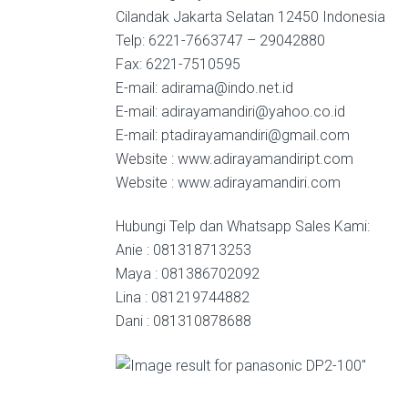
Cilandak Jakarta Selatan 12450 Indonesia
Telp: 6221-7663747 – 29042880
Fax: 6221-7510595
E-mail: adirama@indo.net.id
E-mail: adirayamandiri@yahoo.co.id
E-mail: ptadirayamandiri@gmail.com
Website : www.adirayamandiript.com
Website : www.adirayamandiri.com
Hubungi Telp dan Whatsapp Sales Kami:
Anie : 081318713253
Maya : 081386702092
Lina : 081219744882
Dani : 081310878688