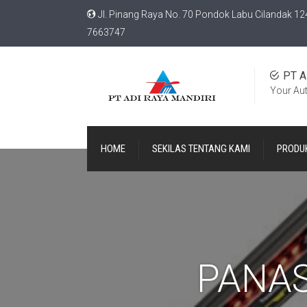
Jl. Pinang Raya No. 70 Pondok Labu Cilandak 12
7663747
PT A
Your Au
HOME
SEKILAS TENTANG KAMI
PRODU
PANAS