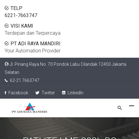
TELP
6221-7663747
VISI KAMI
Terdepan dan Terpercaya
PT ADI RAYA MANDIRI
Your Automation Provider
Jl. Pinang Raya No. 70 Pondok Labu Cilandak 12450 Jakarta
Selatan
62-21 7663747
Facebook
Twitter
LinkedIn