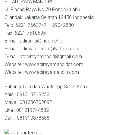
PT. ADI RAYA MANDIRI
Jl. Pinang Raya No.70 Pondok Labu
Cilandak Jakarta Selatan 12450 Indonesia
Telp: 6221-7663747 – 29042880
Fax: 6221-7510595
E-mail: adirama@indo.net.id
E-mail: adirayamandiri@yahoo.co.id
E-mail: ptadirayamandiri@gmail.com
Website : www.adirayamandiript.com
Website : www.adirayamandiri.com
Hubungi Telp dan Whatsapp Sales Kami:
Anie : 081318713253
Maya : 081386702092
Lina : 081219744882
Dani : 081310878688