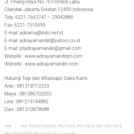
Jl. Pinang Raya No.70 Pondok Labu
Cilandak Jakarta Selatan 12450 Indonesia
Telp: 6221-7663747 – 29042880
Fax: 6221-7510595
E-mail: adirama@indo.net.id
E-mail: adirayamandiri@yahoo.co.id
E-mail: ptadirayamandiri@gmail.com
Website : www.adirayamandiript.com
Website : www.adirayamandiri.com
Hubungi Telp dan Whatsapp Sales Kami:
Anie : 081318713253
Maya : 081386702092
Lina : 081219744882
Dani : 081310878688
HMI
HMI
,
PFXSP5700TPD
,
PRO-FACE
,
PRO-FACE HMI
,
PRO-FACE
PFXSP5700TPD
,
PRO-FACE TOUCH PANEL