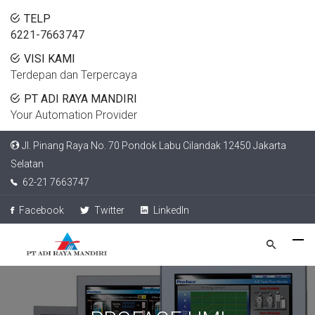
TELP
6221-7663747
VISI KAMI
Terdepan dan Terpercaya
PT ADI RAYA MANDIRI
Your Automation Provider
Jl. Pinang Raya No. 70 Pondok Labu Cilandak 12450 Jakarta
Selatan
62-21 7663747
Facebook
Twitter
LinkedIn