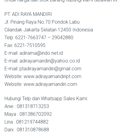
PT. ADI RAYA MANDIRI
Jl. Pinang Raya No.70 Pondok Labu
Cilandak Jakarta Selatan 12450 Indonesia
Telp: 6221-7663747 – 29042880
Fax: 6221-7510595
E-mail: adirama@indo.net.id
E-mail: adirayamandiri@yahoo.co.id
E-mail: ptadirayamandiri@gmail.com
Website: www.adirayamandiript.com
Website: www.adirayamandiri.com
Hubungi Telp dan Whatsapp Sales Kami:
Anie : 081318713253
Maya : 081386702092
Lina : 081219744882
Dani : 081310878688