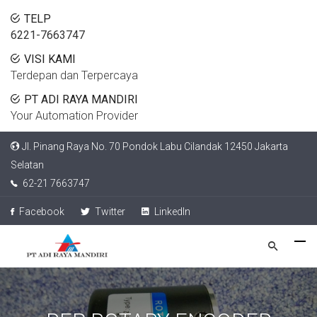
TELP
6221-7663747
VISI KAMI
Terdepan dan Terpercaya
PT ADI RAYA MANDIRI
Your Automation Provider
Jl. Pinang Raya No. 70 Pondok Labu Cilandak 12450 Jakarta
Selatan
62-21 7663747
Facebook
Twitter
LinkedIn