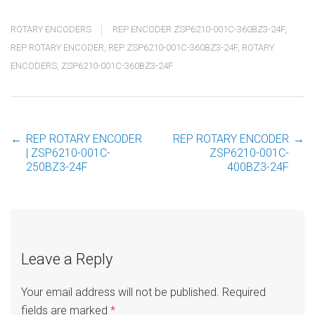
ROTARY ENCODERS
REP ENCODER ZSP6210-001C-360BZ3-24F
,
REP ROTARY ENCODER
,
REP ZSP6210-001C-360BZ3-24F
,
ROTARY
ENCODERS
,
ZSP6210-001C-360BZ3-24F
←
REP ROTARY ENCODER
REP ROTARY ENCODER
→
Post
| ZSP6210-001C-
ZSP6210-001C-
250BZ3-24F
400BZ3-24F
navigation
Leave a Reply
Your email address will not be published.
Required
fields are marked
*