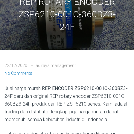
REP ROTARY ENCODER
ZSP6210-001C-360BZ3-
24F
22/12/2020
adiraya management
No Comments
Jual harga murah
REP ENCODER ZSP6210-001C-360BZ3-
24F
baru dan original REP rotary encoder ZSP6210-001C-
360BZ3-24F produk dari REP ZSP6210 series. Kami adalah
trading dan distributor lengkap juga harga murah dapat
memenuhi semua kebutuhan industri di Indonesia.
Untuk harga dan stok barang hubungi kami dibawah ini :