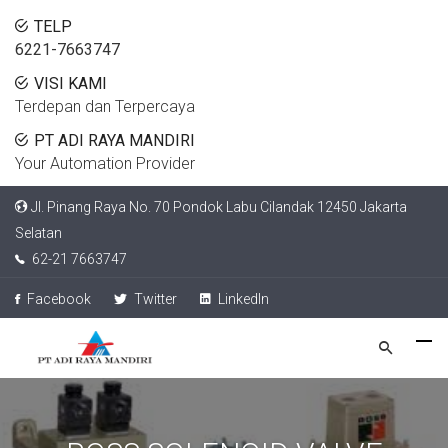
TELP
6221-7663747
VISI KAMI
Terdepan dan Terpercaya
PT ADI RAYA MANDIRI
Your Automation Provider
Jl. Pinang Raya No. 70 Pondok Labu Cilandak 12450 Jakarta
Selatan
62-21 7663747
Facebook
Twitter
LinkedIn