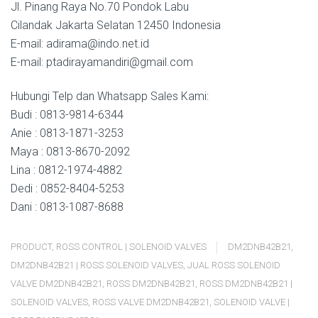
Jl. Pinang Raya No.70 Pondok Labu
Cilandak Jakarta Selatan 12450 Indonesia
E-mail: adirama@indo.net.id
E-mail: ptadirayamandiri@gmail.com
Hubungi Telp dan Whatsapp Sales Kami:
Budi : 0813-9814-6344
Anie : 0813-1871-3253
Maya : 0813-8670-2092
Lina : 0812-1974-4882
Dedi : 0852-8404-5253
Dani : 0813-1087-8688
PRODUCT
,
ROSS CONTROL | SOLENOID VALVES
DM2DNB42B21
,
DM2DNB42B21 | ROSS SOLENOID VALVES
,
JUAL ROSS SOLENOID
VALVE DM2DNB42B21
,
ROSS DM2DNB42B21
,
ROSS DM2DNB42B21 |
SOLENOID VALVES
,
ROSS VALVE DM2DNB42B21
,
SOLENOID VALVE |