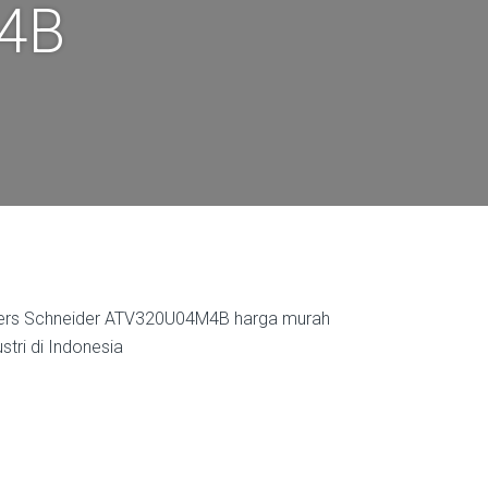
4B
ivers Schneider ATV320U04M4B harga murah
stri di Indonesia