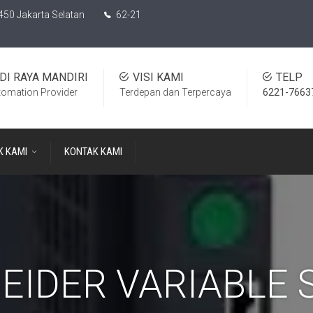
450 Jakarta Selatan
62-21
DI RAYA MANDIRI
VISI KAMI
TELP
tomation Provider
Terdepan dan Terpercaya
6221-7663
K KAMI
KONTAK KAMI
EIDER VARIABLE 