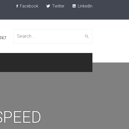
Facebook
Twitter
LinkedIn
Search
747
for:
SPEED