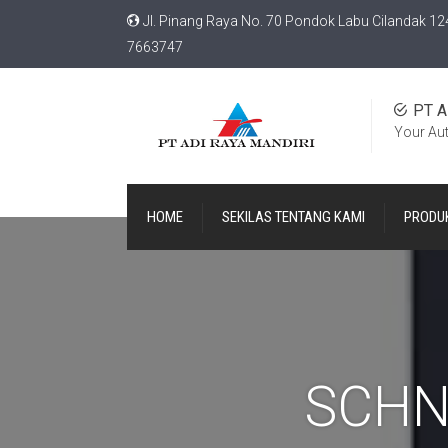
Jl. Pinang Raya No. 70 Pondok Labu Cilandak 12
7663747
PT A
Your Au
HOME
SEKILAS TENTANG KAMI
PRODU
SCHN