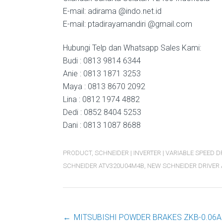
E-mail: adirama @indo.net.id
E-mail: ptadirayamandiri @gmail.com
Hubungi Telp dan Whatsapp Sales Kami:
Budi : 0813 9814 6344
Anie : 0813 1871 3253
Maya : 0813 8670 2092
Lina : 0812 1974 4882
Dedi : 0852 8404 5253
Dani : 0813 1087 8688
PRODUCT
,
SCHNEIDER | INVERTER | VARIABLE SPEED D
SCHNEIDER ATV320U04M4B
,
NEW SCHNEIDER DRIVER
←
MITSUBISHI POWDER BRAKES ZKB-0.06