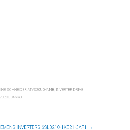
INE SCHNEIDER ATV320U04M4B
,
INVERTER DRIVE
TV320U04M4B
IEMENS INVERTERS 6SL3210-1KE21-3AF1
→