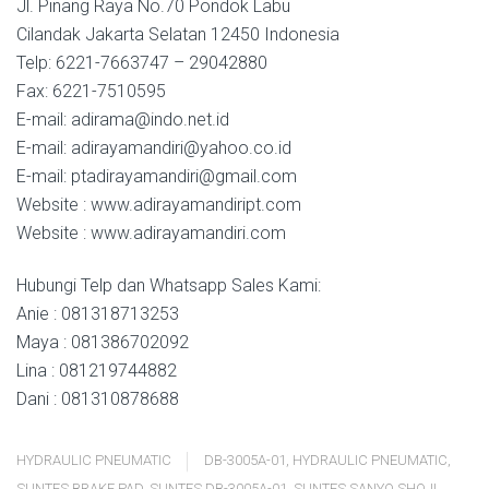
Jl. Pinang Raya No.70 Pondok Labu
Cilandak Jakarta Selatan 12450 Indonesia
Telp: 6221-7663747 – 29042880
Fax: 6221-7510595
E-mail: adirama@indo.net.id
E-mail: adirayamandiri@yahoo.co.id
E-mail: ptadirayamandiri@gmail.com
Website : www.adirayamandiript.com
Website : www.adirayamandiri.com
Hubungi Telp dan Whatsapp Sales Kami:
Anie : 081318713253
Maya : 081386702092
Lina : 081219744882
Dani : 081310878688
HYDRAULIC PNEUMATIC
DB-3005A-01
,
HYDRAULIC PNEUMATIC
,
SUNTES BRAKE PAD
,
SUNTES DB-3005A-01
,
SUNTES SANYO SHOJI