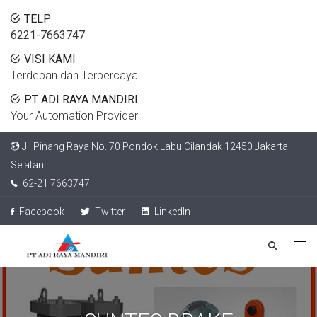
TELP
6221-7663747
VISI KAMI
Terdepan dan Terpercaya
PT ADI RAYA MANDIRI
Your Automation Provider
Jl. Pinang Raya No. 70 Pondok Labu Cilandak 12450 Jakarta
Selatan
62-21 7663747
Facebook
Twitter
LinkedIn