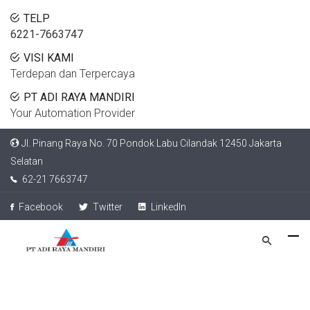
TELP
6221-7663747
VISI KAMI
Terdepan dan Terpercaya
PT ADI RAYA MANDIRI
Your Automation Provider
Jl. Pinang Raya No. 70 Pondok Labu Cilandak 12450 Jakarta
Selatan
62-21 7663747
Facebook
Twitter
LinkedIn