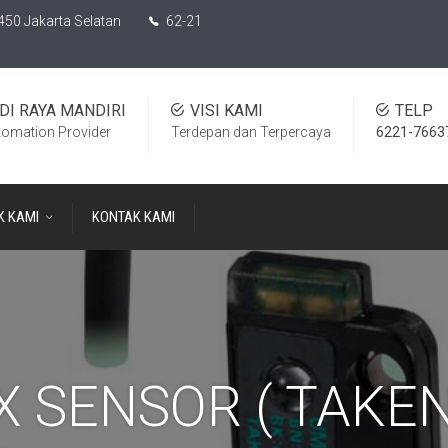
450 Jakarta Selatan
62-21
DI RAYA MANDIRI
VISI KAMI
TELP
tomation Provider
Terdepan dan Terpercaya
6221-7663
K KAMI
KONTAK KAMI
X SENSOR ( TAKEN