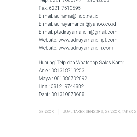
Telp: 6221-7663747 – 29042880
Fax: 6221-7510595
E-mail: adirama@indo.net.id
E-mail: adirayamandiri@yahoo.co.id
E-mail: ptadirayamandiri@gmail.com
Website: www.adirayamandiript.com
Website: www.adirayamandiri.com
Hubungi Telp dan Whatsapp Sales Kami:
Anie : 081318713253
Maya : 081386702092
Lina : 081219744882
Dani : 081310878688
SENSOR
JUAL TAKEX SENSORS
,
SENSOR
,
TAKEX 