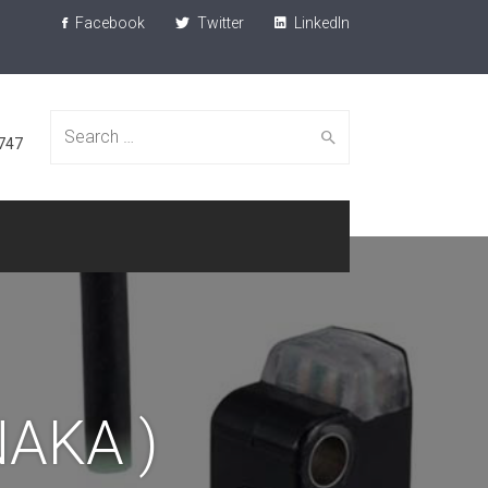
Facebook
Twitter
LinkedIn
Search
747
for:
AKA )