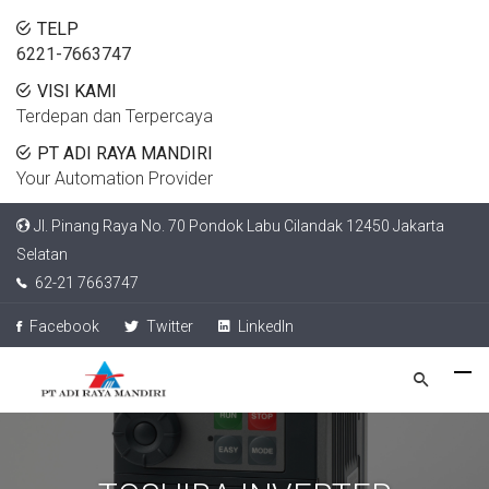
TELP
6221-7663747
VISI KAMI
Terdepan dan Terpercaya
PT ADI RAYA MANDIRI
Your Automation Provider
Jl. Pinang Raya No. 70 Pondok Labu Cilandak 12450 Jakarta
Selatan
62-21 7663747
Facebook
Twitter
LinkedIn