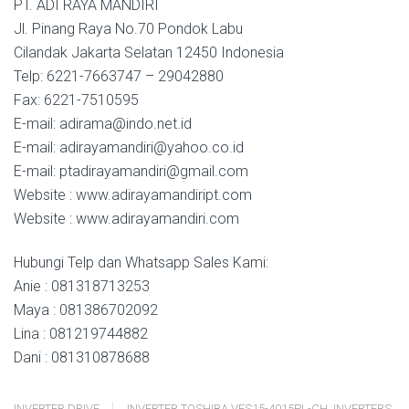
PT. ADI RAYA MANDIRI
Jl. Pinang Raya No.70 Pondok Labu
Cilandak Jakarta Selatan 12450 Indonesia
Telp: 6221-7663747 – 29042880
Fax: 6221-7510595
E-mail: adirama@indo.net.id
E-mail: adirayamandiri@yahoo.co.id
E-mail: ptadirayamandiri@gmail.com
Website : www.adirayamandiript.com
Website : www.adirayamandiri.com
Hubungi Telp dan Whatsapp Sales Kami:
Anie : 081318713253
Maya : 081386702092
Lina : 081219744882
Dani : 081310878688
INVERTER DRIVE
INVERTER TOSHIBA VFS15-4015PL-CH
,
INVERTERS
,