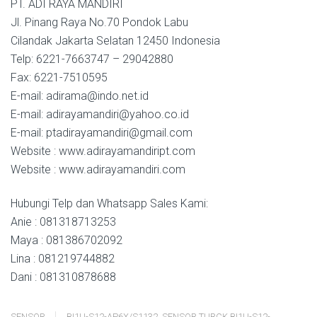
PT. ADI RAYA MANDIRI
Jl. Pinang Raya No.70 Pondok Labu
Cilandak Jakarta Selatan 12450 Indonesia
Telp: 6221-7663747 – 29042880
Fax: 6221-7510595
E-mail: adirama@indo.net.id
E-mail: adirayamandiri@yahoo.co.id
E-mail: ptadirayamandiri@gmail.com
Website : www.adirayamandiript.com
Website : www.adirayamandiri.com
Hubungi Telp dan Whatsapp Sales Kami:
Anie : 081318713253
Maya : 081386702092
Lina : 081219744882
Dani : 081310878688
SENSOR
BI1U-S12-AP6X/S1132
,
SENSOR TURCK BI1U-S12-