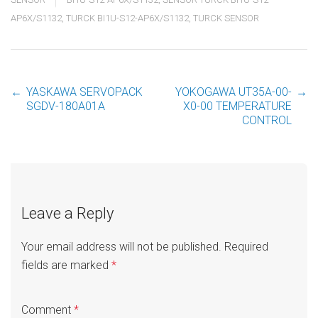
AP6X/S1132
,
TURCK BI1U-S12-AP6X/S1132
,
TURCK SENSOR
←
YASKAWA SERVOPACK
YOKOGAWA UT35A-00-
→
Post
SGDV-180A01A
X0-00 TEMPERATURE
CONTROL
navigation
Leave a Reply
Your email address will not be published.
Required
fields are marked
*
Comment
*