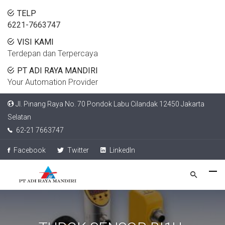
TELP
6221-7663747
VISI KAMI
Terdepan dan Terpercaya
PT ADI RAYA MANDIRI
Your Automation Provider
Jl. Pinang Raya No. 70 Pondok Labu Cilandak 12450 Jakarta
Selatan
62-21 7663747
Facebook
Twitter
LinkedIn