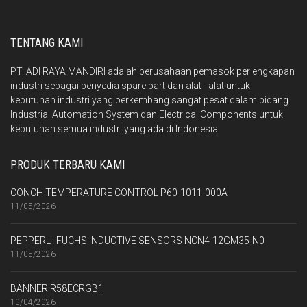
TENTANG KAMI
PT. ADI RAYA MANDIRI adalah perusahaan pemasok perlengkapan
industri sebagai penyedia spare part dan alat - alat untuk
kebutuhan industri yang berkembang sangat pesat dalam bidang
Industrial Automation System dan Electrical Components untuk
kebutuhan semua industri yang ada di Indonesia.
PRODUK TERBARU KAMI
CONCH TEMPERATURE CONTROL P60-1011-000A
11/05/2026
PEPPERL+FUCHS INDUCTIVE SENSORS NCN4-12GM35-N0
11/05/2026
BANNER R58ECRGB1
10/04/2026