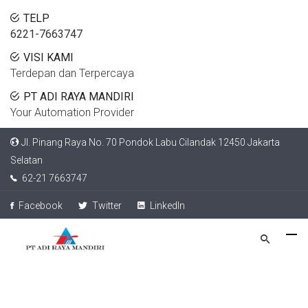
TELP
6221-7663747
VISI KAMI
Terdepan dan Terpercaya
PT ADI RAYA MANDIRI
Your Automation Provider
Jl. Pinang Raya No. 70 Pondok Labu Cilandak 12450 Jakarta
Selatan
62-21 7663747
Facebook
Twitter
LinkedIn