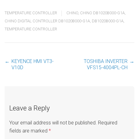
TEMPERATURE CONTROLLER
CHINO
,
CHINO DB1020B000-G1A
,
CHINO DIGITAL CONTROLLER DB1020B000-G1A
,
DB1020B000-G1A
,
TEMPERATURE CONTROLLER
←
KEYENCE HMI VT3-
TOSHIBA INVERTER
→
Post
V10D
VFS15-4004PL-CH
navigation
Leave a Reply
Your email address will not be published.
Required
fields are marked
*