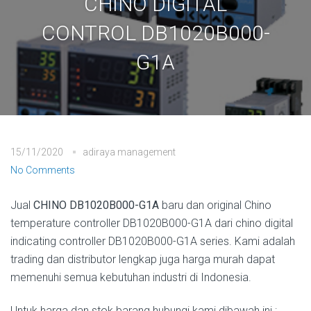
CHINO DIGITAL
CONTROL DB1020B000-
G1A
15/11/2020
adiraya management
No Comments
Jual
CHINO DB1020B000-G1A
baru dan original Chino
temperature controller DB1020B000-G1A dari chino digital
indicating controller DB1020B000-G1A series. Kami adalah
trading dan distributor lengkap juga harga murah dapat
memenuhi semua kebutuhan industri di Indonesia.
Untuk harga dan stok barang hubungi kami dibawah ini :