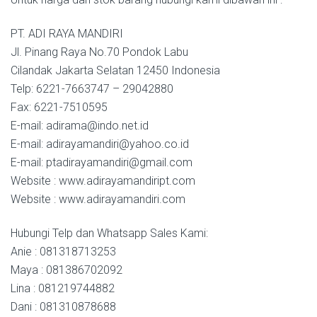
PT. ADI RAYA MANDIRI
Jl. Pinang Raya No.70 Pondok Labu
Cilandak Jakarta Selatan 12450 Indonesia
Telp: 6221-7663747 – 29042880
Fax: 6221-7510595
E-mail: adirama@indo.net.id
E-mail: adirayamandiri@yahoo.co.id
E-mail: ptadirayamandiri@gmail.com
Website : www.adirayamandiript.com
Website : www.adirayamandiri.com
Hubungi Telp dan Whatsapp Sales Kami:
Anie : 081318713253
Maya : 081386702092
Lina : 081219744882
Dani : 081310878688