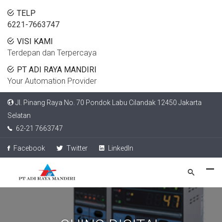
TELP
6221-7663747
VISI KAMI
Terdepan dan Terpercaya
PT ADI RAYA MANDIRI
Your Automation Provider
Jl. Pinang Raya No. 70 Pondok Labu Cilandak 12450 Jakarta
Selatan
62-21 7663747
Facebook
Twitter
LinkedIn