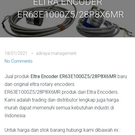
ELTRA ENCODER
ER63E1000Z5/28P8X6MR
18/01/2021
adiraya management
No Comments
Jual produk
Eltra Encoder ER63E1000Z5/28P8X6MR
baru
dan original eltra rotary encoders
ER63E1000Z5/28P8X6MR produk dari Eltra Encoders.
Kami adalah trading dan distributor lengkap juga harga
murah dapat memenuhi semua kebutuhan industri di
Indonesia.
Untuk harga dan stok barang hubungi kami dibawah ini :