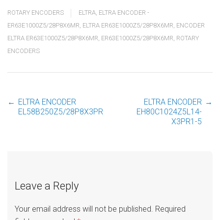
ROTARY ENCODERS
ELTRA
,
ELTRA ENCODER -
ER63E1000Z5/28P8X6MR
,
ELTRA ER63E1000Z5/28P8X6MR
,
ENCODER
ELTRA ER63E1000Z5/28P8X6MR
,
ER63E1000Z5/28P8X6MR
,
ROTARY
ENCODERS
←
ELTRA ENCODER
ELTRA ENCODER
→
Post
EL58B250Z5/28P8X3PR
EH80C1024Z5L14-
X3PR1-5
navigation
Leave a Reply
Your email address will not be published.
Required