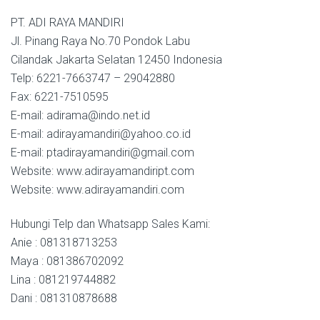
PT. ADI RAYA MANDIRI
Jl. Pinang Raya No.70 Pondok Labu
Cilandak Jakarta Selatan 12450 Indonesia
Telp: 6221-7663747 – 29042880
Fax: 6221-7510595
E-mail: adirama@indo.net.id
E-mail: adirayamandiri@yahoo.co.id
E-mail: ptadirayamandiri@gmail.com
Website: www.adirayamandiript.com
Website: www.adirayamandiri.com
Hubungi Telp dan Whatsapp Sales Kami:
Anie : 081318713253
Maya : 081386702092
Lina : 081219744882
Dani : 081310878688