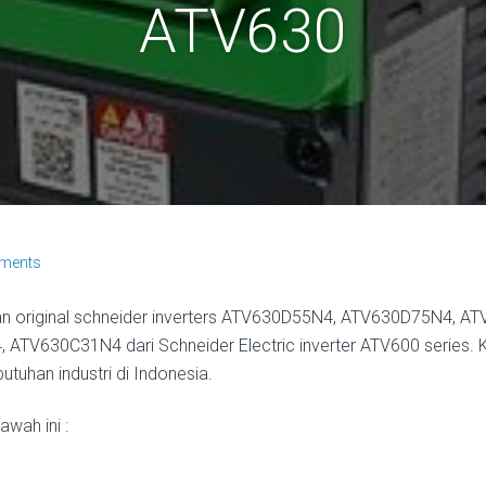
ATV630
ments
an original schneider inverters ATV630D55N4, ATV630D75N4,
630C31N4 dari Schneider Electric inverter ATV600 series. Kam
uhan industri di Indonesia.
wah ini :