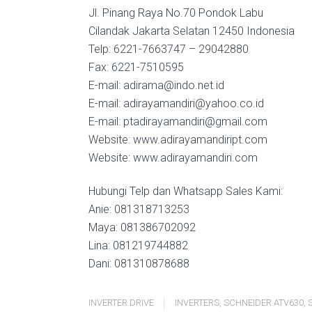
Jl. Pinang Raya No.70 Pondok Labu
Cilandak Jakarta Selatan 12450 Indonesia
Telp: 6221-7663747 – 29042880
Fax: 6221-7510595
E-mail: adirama@indo.net.id
E-mail: adirayamandiri@yahoo.co.id
E-mail: ptadirayamandiri@gmail.com
Website: www.adirayamandiript.com
Website: www.adirayamandiri.com
Hubungi Telp dan Whatsapp Sales Kami:
Anie: 081318713253
Maya: 081386702092
Lina: 081219744882
Dani: 081310878688
INVERTER DRIVE
INVERTERS
,
SCHNEIDER ATV630
,