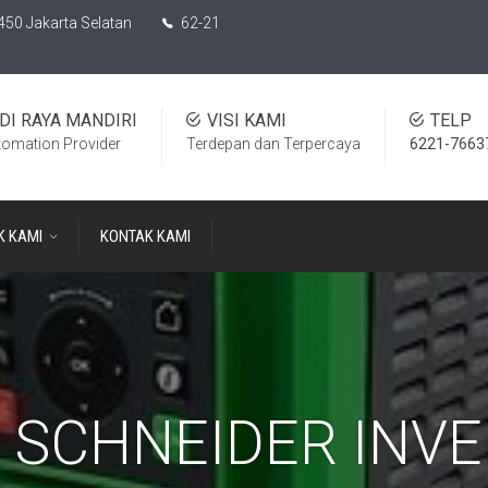
450 Jakarta Selatan
62-21
DI RAYA MANDIRI
VISI KAMI
TELP
tomation Provider
Terdepan dan Terpercaya
6221-7663
K KAMI
KONTAK KAMI
 SCHNEIDER INV