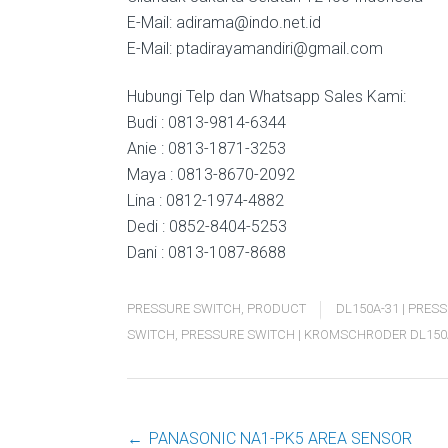
E-Mail: adirama@indo.net.id
E-Mail: ptadirayamandiri@gmail.com
Hubungi Telp dan Whatsapp Sales Kami:
Budi : 0813-9814-6344
Anie : 0813-1871-3253
Maya : 0813-8670-2092
Lina : 0812-1974-4882
Dedi : 0852-8404-5253
Dani : 0813-1087-8688
PRESSURE SWITCH
,
PRODUCT
DL150A-31 | PRE
SWITCH
,
PRESSURE SWITCH | KROMSCHRODER DL150
←
PANASONIC NA1-PK5 AREA SENSOR