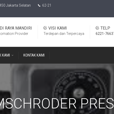
450 Jakarta Selatan
62-21
DI RAYA MANDIRI
VISI KAMI
TELP
tomation Provider
Terdepan dan Terpercaya
6221-7663
K KAMI
KONTAK KAMI
MSCHRODER PRES