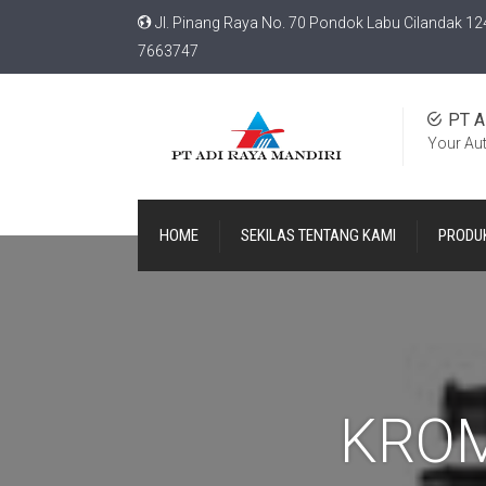
Jl. Pinang Raya No. 70 Pondok Labu Cilandak 12
7663747
PT A
Your Au
HOME
SEKILAS TENTANG KAMI
PRODU
KRO