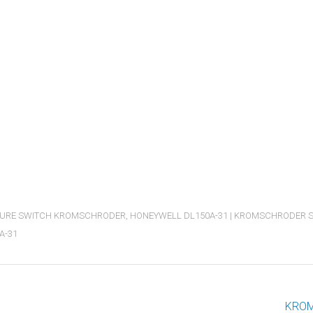
SSURE SWITCH KROMSCHRODER
,
HONEYWELL DL150A-31 | KROMSCHRODER 
A-31
KROM